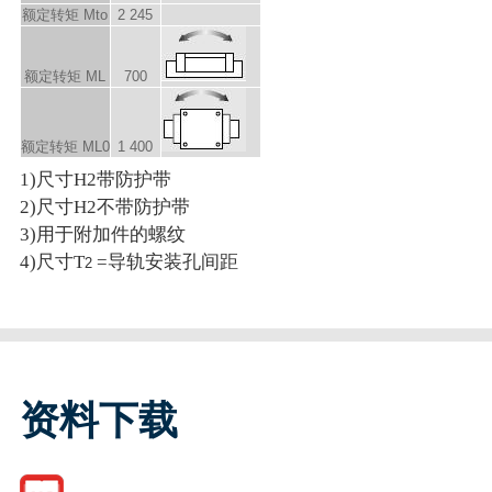
额定转矩 M
to
2 245
额定转矩 M
L
700
额定转矩 M
L0
1 400
1)尺寸H2带防护带
2)尺寸H2不带防护带
3)用于附加件的螺纹
4)尺寸T
=导轨安装孔间距
2
资料下载