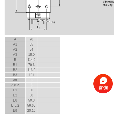
A
70
A
1
35
A
2
34
A
3
18.0
B
114.0
B
1
79.6
B
2
116.0
B
3
121
d
8
6
d
8.2
5
E
1
50
E
2
50
E
8
50.3
E
8.2
56.60
E
9
20.10