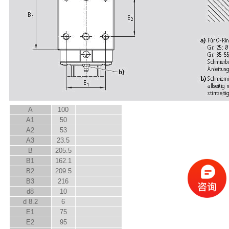
A
100
A
1
50
A
2
53
A
3
23.5
B
205.5
B
1
162.1
B
2
209.5
B
3
216
d
8
10
d
8.2
6
E
1
75
E
2
95