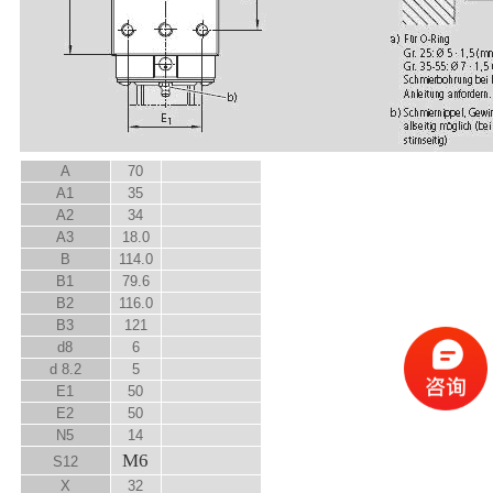
A
70
A
1
35
A
2
34
A
3
18.0
B
114.0
B
1
79.6
B
2
116.0
B
3
121
d
8
6
d
8.2
5
E
1
50
E
2
50
N
5
14
M6
S
12
X
32