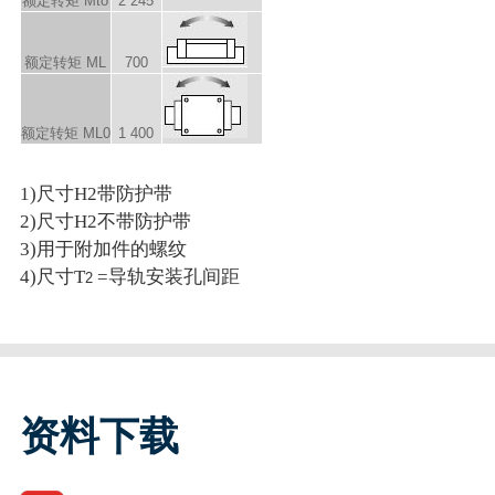
额定转矩 M
to
2 245
额定转矩 M
L
700
额定转矩 M
L0
1 400
1)尺寸H2带防护带
2)尺寸H2不带防护带
3)用于附加件的螺纹
4)尺寸T
=导轨安装孔间距
2
资料下载