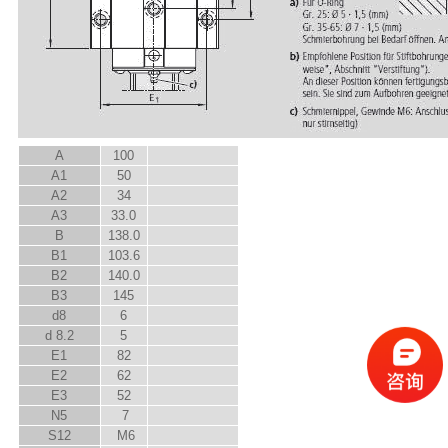
A
100
A
1
50
A
2
34
A
3
33.0
B
138.0
B
1
103.6
B
2
140.0
B
3
145
d
8
6
d
8.2
5
E
1
82
E
2
62
E
3
52
N
5
7
S
12
M6