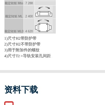
额定转矩 M
to
7 288
额定转矩 M
L
2 400
额定转矩 M
L0
4 620
1)尺寸H2带防护带
2)尺寸H2不带防护带
3)用于附加件的螺纹
4)尺寸T
=导轨安装孔间距
2
资料下载