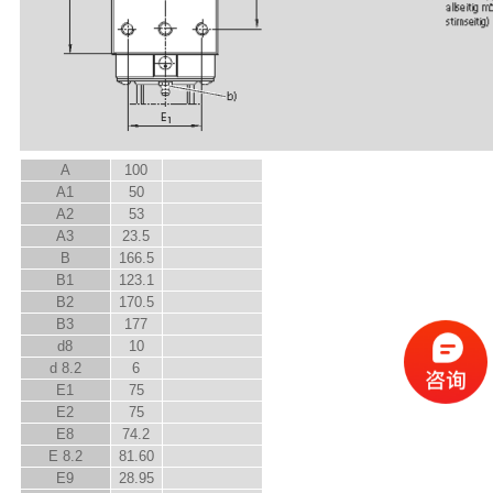
A
100
A
1
50
A
2
53
A
3
23.5
B
166.5
B
1
123.1
B
2
170.5
B
3
177
d
8
10
d
8.2
6
E
1
75
E
2
75
E
8
74.2
E
8.2
81.60
E
9
28.95