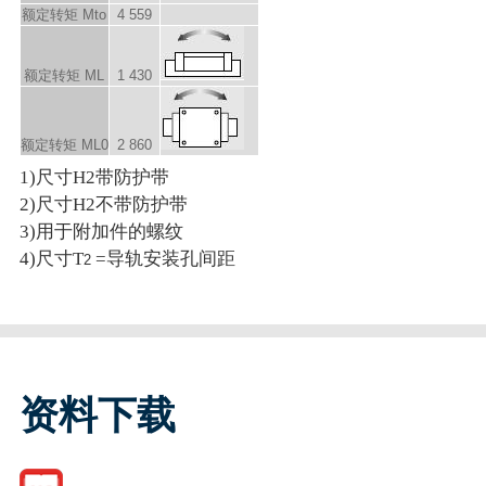
额定转矩 M
to
4 559
额定转矩 M
L
1 430
额定转矩 M
L0
2 860
1)尺寸H2带防护带
2)尺寸H2不带防护带
3)用于附加件的螺纹
4)尺寸T
=导轨安装孔间距
2
资料下载