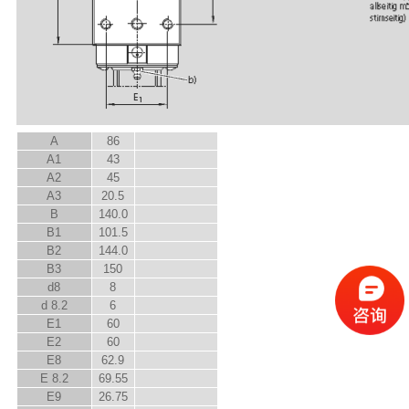
A
86
A
1
43
A
2
45
A
3
20.5
B
140.0
B
1
101.5
B
2
144.0
B
3
150
d
8
8
d
8.2
6
E
1
60
E
2
60
E
8
62.9
E
8.2
69.55
E
9
26.75