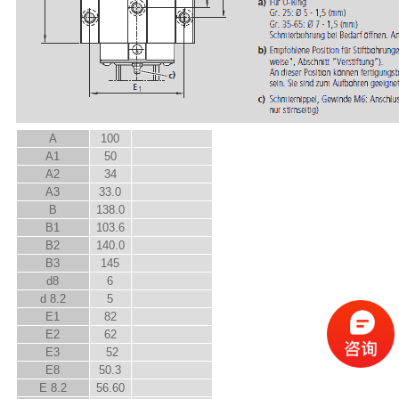
A
100
A
1
50
A
2
34
A
3
33.0
B
138.0
B
1
103.6
B
2
140.0
B
3
145
d
8
6
d
8.2
5
E
1
82
E
2
62
E
3
52
E
8
50.3
E
8.2
56.60