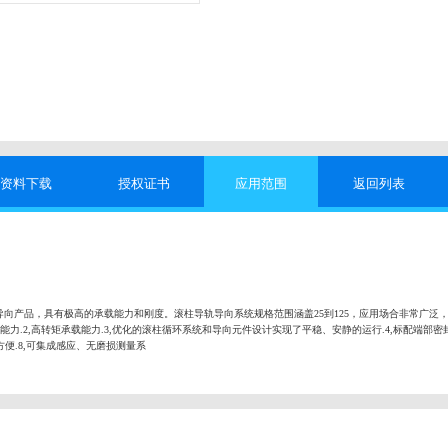
资料下载
授权证书
应用范围
返回列表
向产品，具有极高的承载能力和刚度。滚柱导轨导向系统规格范围涵盖25到125，应用场合非常广泛
能力.2,高转矩承载能力.3,优化的滚柱循环系统和导向元件设计实现了平稳、安静的运行.4,标配端部密封
便.8,可集成感应、无磨损测量系