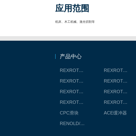
应用范围
机床、木工机械、激光切割等
产品中心
REXROTH工厂解决方案
REXROTH/力士乐线性产品
REXROTH丝杠螺母
REXROTH直线模组
REXROTH测量系统IMS
REXROTH/力士乐电动缸
REXROTH/力士乐油压
REXROTH/力士乐伺服驱动
CPC滑块
ACE缓冲器
RENOLD/雷诺德工业链条