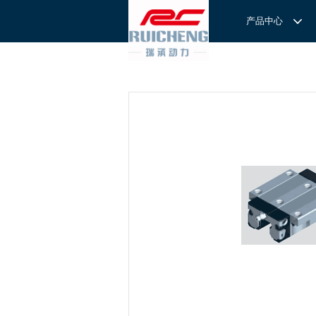
产品中心
产品中心
服务与支持
关于我们
服务
解决方案
REXROTH工厂解决方案
意见反馈
联系我们
滚轮导
REXROTH/力士乐线性产品
技术支持
关于我们
直线导
力士乐I
REXROTH丝杠螺母
样本下载
特别说明
滚珠导
力士乐
交钥匙的自动
REXROTH直线模组
滚柱导
REXROTH测量系统IMS
微型导
我们拥
提供完
REXROTH/力士乐电动缸
BSCL
和技术
心。
博世力士乐--
REXROTH/力士乐油压
传动球
雷诺德
博世力士乐--
REXROTH/力士乐伺服驱动
直线模
CPC滑块
直线轴承
ACE缓冲器
滚珠丝
RENOLD/雷诺德工业链条
导轨滑