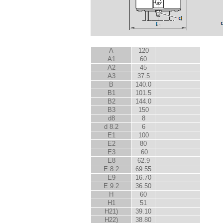
A
120
A
1
60
A
2
45
A
3
37.5
B
140.0
B
1
101.5
B
2
144.0
B
3
150
d
8
8
d
8.2
6
E
1
100
E
2
80
E
3
60
E
8
62.9
E
8.2
69.55
E
9
16.70
E
9.2
36.50
H
60
H
1
51
H
2
1)
39.10
H
2
2)
38.80