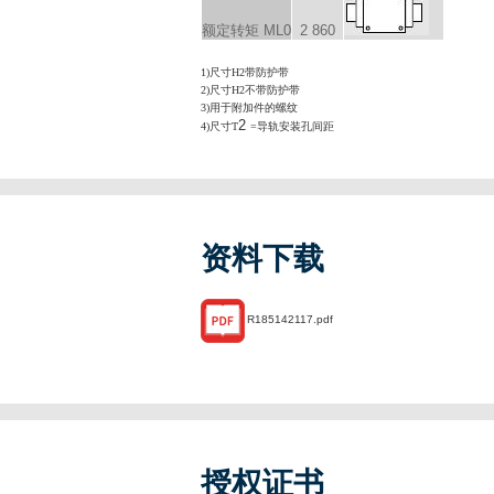
额定转矩 M
L0
2 860
1)尺寸H2带防护带
2)尺寸H2不带防护带
3)用于附加件的螺纹
2
4)尺寸T
=导轨安装孔间距
资料下载
R185142117.pdf
授权证书