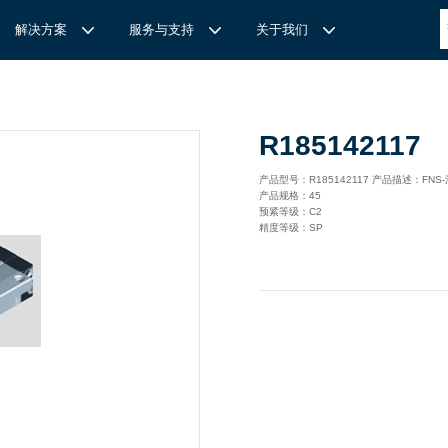
解决方案
服务与支持
关于我们
博
世力士乐-半导体工业的自动控制解决方案
全心全意
REXROTH力士乐激光切割路径测量
博世力士乐中国 | Bosch Rexroth 中国
上海瑞承动力机械有限公司
R185142117
针
对通用机床的CNC系统解决方案
力
士乐滑块导轨安装流程与关键步骤
轨
T
Ssolar轻柔、洁净、高效而理想的太阳能模块生产系统
轨
MS感应式测量系统
产品型号：R185142117 产品描述：FN
产品规格：45
力
士乐：总装车间自动化合作伙伴
轨滑块
电动缸选型指南
预紧等级：C2
精度等级：SP
力
士乐驱动智能制造的精密力量‌——直线模组与工业机器人
化解决方案
轨滑块
高
效智能的传动与控制系统-金属切割机床
【
力士乐滚柱滑块 | 高端传动优选 尽在上海瑞承动力】
轨滑块
机床制造商 TRUMPF 选用博世力士乐的 IMS 感应式距离测量
有一批高素质，经验丰富，精通业务的销售工程师，可以
博世力士乐（Bosch Rexroth）为工业及工厂自动化、行走机
我们致力于机械自动化产品的供应,提供技术支持，是德国
系统进行激光切割。
善技术服务，必要的时候，我们还可以安排厂方的工程师
械、以及可再生能源等领域的客户提供传动、控制与移动解决方
BOSCH REXROTH/力士乐(STAR/星牌）、英国瑞诺
博
世力士乐食品与包装解决方案
力
士乐滑块——精控直线之力，定义高效传动新标准‌
导轨滑块
人员为客户解决技术上的问题，使客户对我们的产品有信
案；作为全球超过50万客户的共同选择，力士乐正不断为客户
德/RENOLD链条代理商、奇石乐Kistler代理商。主要经营范围
提供高质量的电控、液压、气动以及机电一体化元件和系统。
包括进口工业链条链轮、直线导轨滑块、轴承、丝杆螺母、直线
混凝土泵车
座/牛眼轴承
输送链的特点
运动模块、气动、液压产品,离合器等相关系列工业产品的机
构，主要服务对象是机械工业各领域的企业。
混凝土搅拌车
组/工业机器人
博
世力士乐--摊铺机和路面铣刨机
/导套
杠螺母
块配件