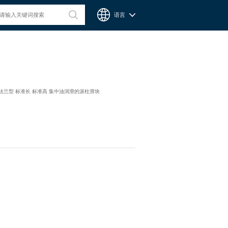
语言
台湾CPC微型滑轨
S-法兰型 标准长 标准高 集中油润滑的滚柱滑块
Chieftek Precision Co., Ltd. 直得科技股份有限公司簡稱cpc。
cpc注重人才在品德與技術兼備的重要性，整個核心團隊不斷研
發、製造高品質線性運動系統與零組件，創造產品永續經營與創
新。cpc 微型滑軌主要應用在精密量測、電子業、自動化產業與
半導體等，更在國際生醫科技獲得青睞與肯定。