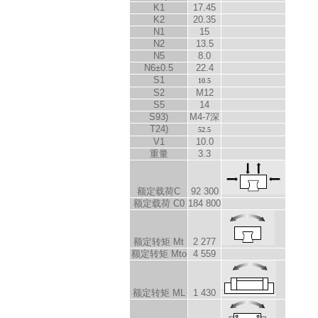
K
1
17.45
K
2
20.35
N
1
15
N
2
13.5
N
5
8.0
N
6
±0.5
22.4
S
1
10.5
S
2
M12
S
5
14
S
9
3)
M4-7深
T
2
4)
52.5
V
1
10.0
重量
3.3
额定载荷C
92 300
额定载荷 C
0
184 800
额定转矩 M
t
2 277
额定转矩 M
to
4 559
额定转矩 M
L
1 430