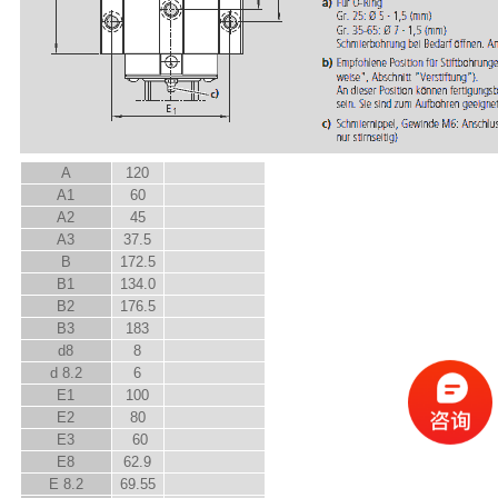
A
120
A
1
60
A
2
45
A
3
37.5
B
172.5
B
1
134.0
B
2
176.5
B
3
183
d
8
8
d
8.2
6
E
1
100
E
2
80
E
3
60
E
8
62.9
E
8.2
69.55