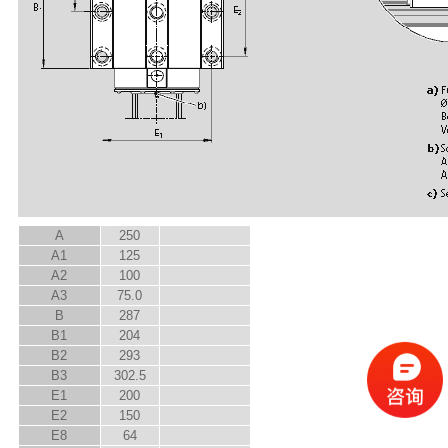
A
250
A
1
125
A
2
100
A
3
75.0
B
287
B
1
204
B
2
293
B
3
302.5
E
1
200
E
2
150
E
8
64