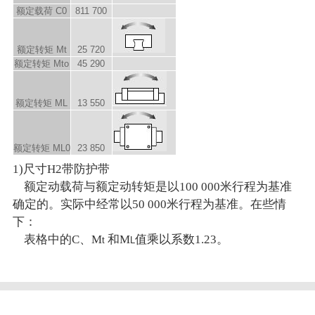
额定载荷 C
0
811 700
额定转矩 M
t
25 720
额定转矩 M
to
45 290
额定转矩 M
L
13 550
额定转矩 M
L0
23 850
1)尺寸H2带防护带
额定动载荷与额定动转矩是以100 000米行程为基准
确定的。实际中经常以50 000米行程为基准。在些情
下：
表格中的C、M
和M
值乘以系数1.23。
t
L