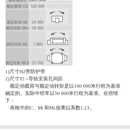
额定载荷 C
0
525 600
额定转矩 M
t
14 300
额定转矩 M
to
28 350
额定转矩 M
L
7 960
额定转矩 M
L0
15 760
1)尺寸H2带防护带
2)尺寸T
=导轨安装孔间距
2
额定动载荷与额定动转矩是以100 000米行程为基准
确定的。实际中经常以50 000米行程为基准。在些情
下：
表格中的C、M
和M
值乘以系数1.23。
t
L