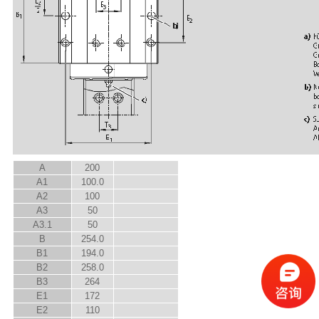
A
200
A
1
100.0
A
2
100
A
3
50
A
3.1
50
B
254.0
B
1
194.0
B
2
258.0
B
3
264
E
1
172
E
2
110