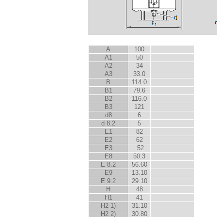
A
100
A
1
50
A
2
34
A
3
33.0
B
114.0
B
1
79.6
B
2
116.0
B
3
121
d
8
6
d
8.2
5
E
1
82
E
2
62
E
3
52
E
8
50.3
E
8.2
56.60
E
9
13.10
E
9.2
29.10
H
48
H
1
41
H
2
1)
31.10
H
2
2)
30.80