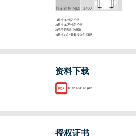
额定转矩 M
L0
1400
1)尺寸H2带防护带
2)尺寸H2不带防护带
3)用于附加件的螺纹
2
4)尺寸T
=导轨安装孔间距
资料下载
R185133113.pdf
授权证书