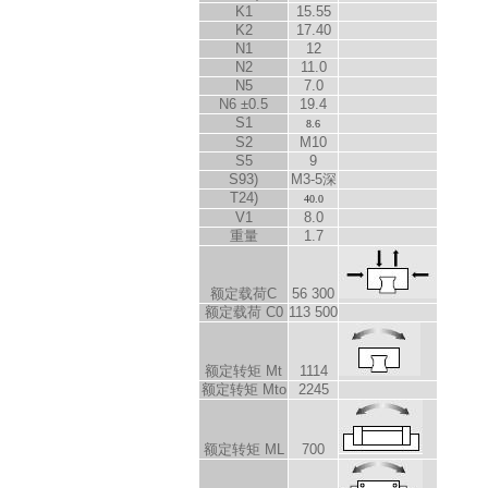
K
1
15.55
K
2
17.40
N
1
12
N
2
11.0
N
5
7.0
N
6
±0.5
19.4
S
1
8.6
S
2
M10
S
5
9
S
9
3)
M3-5深
T
2
4)
40.0
V
1
8.0
重量
1.7
额定载荷C
56 300
额定载荷 C
0
113 500
额定转矩 M
t
1114
额定转矩 M
to
2245
额定转矩 M
L
700