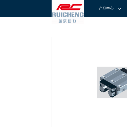
产品中心
产品中心
服务与支持
关于我们
服务
解决方案
REXROTH工厂解决方案
意见反馈
联系我们
滚轮导
REXROTH/力士乐线性产品
技术支持
关于我们
直线导
力士乐I
REXROTH丝杠螺母
样本下载
特别说明
滚珠导
力士乐
交钥匙的自动
REXROTH直线模组
滚柱导
REXROTH测量系统IMS
微型导
我们拥
提供完
REXROTH/力士乐电动缸
BSCL
和技术
心。
博世力士乐--
REXROTH/力士乐油压
传动球
雷诺德
博世力士乐--
REXROTH/力士乐伺服驱动
直线模
CPC滑块
直线轴承
ACE缓冲器
滚珠丝
RENOLD/雷诺德工业链条
导轨滑