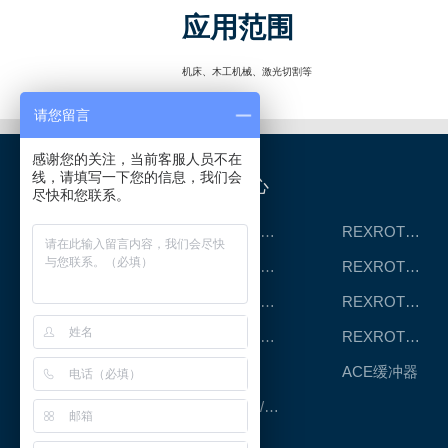
应用范围
机床、木工机械、激光切割等
请您留言
感谢您的关注，当前客服人员不在
线，请填写一下您的信息，我们会
产品中心
尽快和您联系。
REXROTH工厂解决方案
REXROTH/力士乐线性产品
REXROTH丝杠螺母
REXROTH直线模组
REXROTH测量系统IMS
REXROTH/力士乐电动缸
REXROTH/力士乐油压
REXROTH/力士乐伺服驱动
CPC滑块
ACE缓冲器
RENOLD/雷诺德工业链条