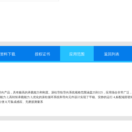
资料下载
授权证书
应用范围
返回列表
向产品，具有极高的承载能力和刚度。滚柱导轨导向系统规格范围涵盖25到125，应用场合非常广泛
能力.2,高转矩承载能力.3,优化的滚柱循环系统和导向元件设计实现了平稳、安静的运行.4,标配端部密封
便.8,可集成感应、无磨损测量系