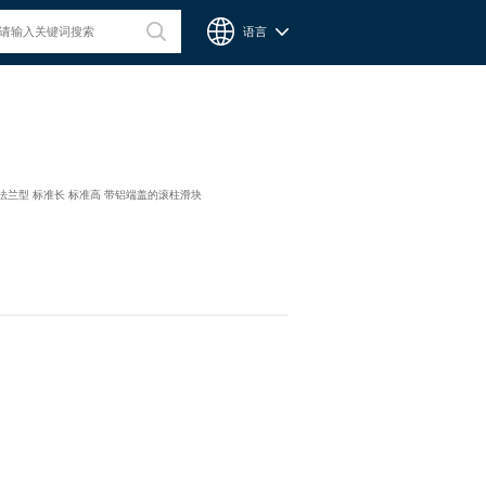
语言
台湾CPC微型滑轨
S-法兰型 标准长 标准高 带铝端盖的滚柱滑块
Chieftek Precision Co., Ltd. 直得科技股份有限公司簡稱cpc。
cpc注重人才在品德與技術兼備的重要性，整個核心團隊不斷研
發、製造高品質線性運動系統與零組件，創造產品永續經營與創
新。cpc 微型滑軌主要應用在精密量測、電子業、自動化產業與
半導體等，更在國際生醫科技獲得青睞與肯定。