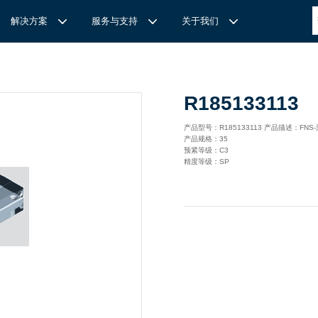
解决方案
服务与支持
关于我们
博
世力士乐-半导体工业的自动控制解决方案
全心全意
REXROTH力士乐激光切割路径测量
博世力士乐中国 | Bosch Rexroth 中国
上海瑞承动力机械有限公司
R185133113
针
对通用机床的CNC系统解决方案
力
士乐滑块导轨安装流程与关键步骤
轨
T
Ssolar轻柔、洁净、高效而理想的太阳能模块生产系统
轨
MS感应式测量系统
产品型号：R185133113 产品描述：FN
产品规格：35
力
士乐：总装车间自动化合作伙伴
轨滑块
电动缸选型指南
预紧等级：C3
精度等级：SP
力
士乐驱动智能制造的精密力量‌——直线模组与工业机器人
化解决方案
轨滑块
高
效智能的传动与控制系统-金属切割机床
【
力士乐滚柱滑块 | 高端传动优选 尽在上海瑞承动力】
轨滑块
机床制造商 TRUMPF 选用博世力士乐的 IMS 感应式距离测量
有一批高素质，经验丰富，精通业务的销售工程师，可以
博世力士乐（Bosch Rexroth）为工业及工厂自动化、行走机
我们致力于机械自动化产品的供应,提供技术支持，是德国
系统进行激光切割。
善技术服务，必要的时候，我们还可以安排厂方的工程师
械、以及可再生能源等领域的客户提供传动、控制与移动解决方
BOSCH REXROTH/力士乐(STAR/星牌）、英国瑞诺
博
世力士乐食品与包装解决方案
力
士乐滑块——精控直线之力，定义高效传动新标准‌
导轨滑块
人员为客户解决技术上的问题，使客户对我们的产品有信
案；作为全球超过50万客户的共同选择，力士乐正不断为客户
德/RENOLD链条代理商、奇石乐Kistler代理商。主要经营范围
提供高质量的电控、液压、气动以及机电一体化元件和系统。
包括进口工业链条链轮、直线导轨滑块、轴承、丝杆螺母、直线
混凝土泵车
座/牛眼轴承
输送链的特点
运动模块、气动、液压产品,离合器等相关系列工业产品的机
构，主要服务对象是机械工业各领域的企业。
混凝土搅拌车
组/工业机器人
博
世力士乐--摊铺机和路面铣刨机
/导套
杠螺母
块配件