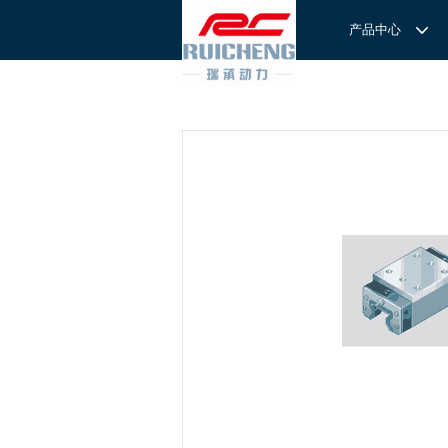
产品中心
产品中心
服务与支持
关于我们
服务
解决方案
REXROTH工厂解决方案
意见反馈
联系我们
滚轮导
REXROTH/力士乐线性产品
技术支持
关于我们
直线导
力士乐I
REXROTH丝杠螺母
样本下载
特别说明
滚珠导
力士乐
交钥匙的自动
REXROTH直线模组
滚柱导
REXROTH测量系统IMS
微型导
我们拥
提供完
REXROTH/力士乐电动缸
BSCL
和技术
心。
博世力士乐--
REXROTH/力士乐油压
传动球
雷诺德
博世力士乐--
REXROTH/力士乐伺服驱动
直线模
CPC滑块
直线轴承
ACE缓冲器
滚珠丝
RENOLD/雷诺德工业链条
导轨滑