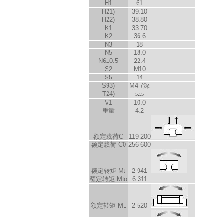
H
1
61
H
2
1)
39.10
H
2
2)
38.80
K
1
33.70
K
2
36.6
N
3
18
N
5
18.0
N
6
±0.5
22.4
S
2
M10
S
5
14
S
9
3)
M4-7深
T
2
4)
52.5
V
1
10.0
重量
4.2
额定载荷C
119 200
额定载荷 C
0
256 600
额定转矩 M
t
2 941
额定转矩 M
to
6 311
额定转矩 M
L
2 520