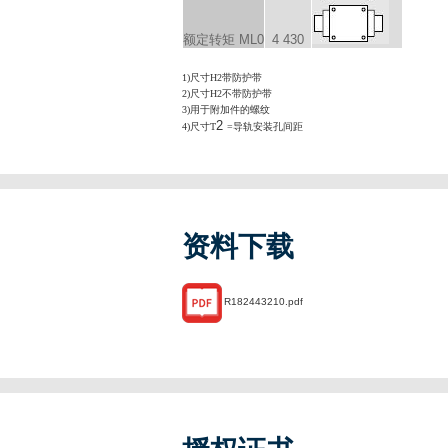
额定转矩 M
L0
4 430
1)尺寸H2带防护带
2)尺寸H2不带防护带
3)用于附加件的螺纹
2
4)尺寸T
=导轨安装孔间距
资料下载
R182443210.pdf