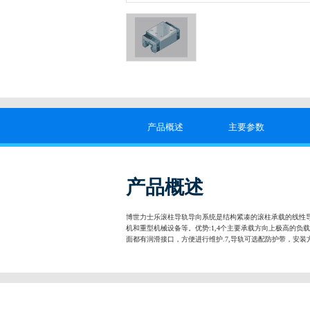
产品概述
主要参数
产品概述
博世力士乐滚柱导轨导向系统是结构紧凑的滚柱承载的线性导
机和重型机械设备等。优势:1,4个主要承载方向上极高的负载
面都有润滑接口，方便进行维护.7,导轨可选配防护带，安装方