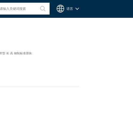
语言
台湾CPC微型滑轨
-窄型 长 高 钢制标准滑块
Chieftek Precision Co., Ltd. 直得科技股份有限公司簡稱cpc。
cpc注重人才在品德與技術兼備的重要性，整個核心團隊不斷研
發、製造高品質線性運動系統與零組件，創造產品永續經營與創
新。cpc 微型滑軌主要應用在精密量測、電子業、自動化產業與
半導體等，更在國際生醫科技獲得青睞與肯定。