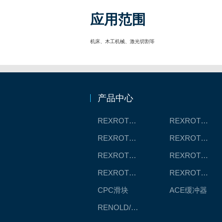
应用范围
机床、木工机械、激光切割等
产品中心
REXROTH工厂解决方案
REXROTH/力士乐线性产品
REXROTH丝杠螺母
REXROTH直线模组
REXROTH测量系统IMS
REXROTH/力士乐电动缸
REXROTH/力士乐油压
REXROTH/力士乐伺服驱动
CPC滑块
ACE缓冲器
RENOLD/雷诺德工业链条