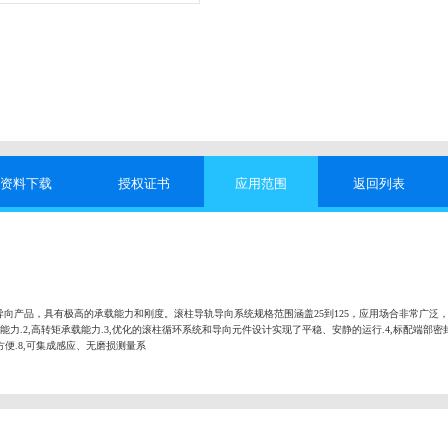
资料下载
授权证书
应用范围
返回列表
向产品，具有极高的承载能力和刚度。滚柱导轨导向系统规格范围涵盖25到125，应用场合非常广泛
能力.2,高转矩承载能力.3,优化的滚柱循环系统和导向元件设计实现了平稳、安静的运行.4,标配端部密封
便.8,可集成感应、无磨损测量系