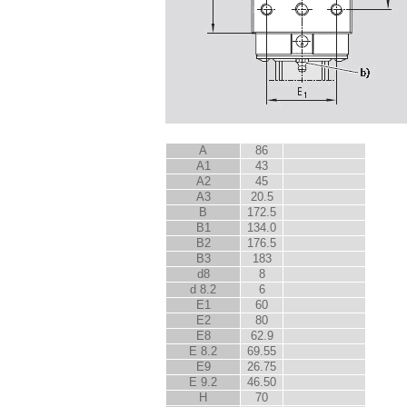
A
86
A
1
43
A
2
45
A
3
20.5
B
172.5
B
1
134.0
B
2
176.5
B
3
183
d
8
8
d
8.2
6
E
1
60
E
2
80
E
8
62.9
E
8.2
69.55
E
9
26.75
E
9.2
46.50
H
70