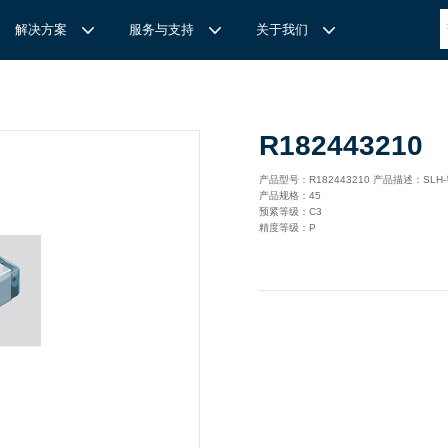
解决方案
服务与支持
关于我们
博
世力士乐-半导体工业的自动控制解决方案
全心全意
REXROTH力士乐激光切割路径测量
博世力士乐中国 | Bosch Rexroth 中国
上海瑞承动力机械有限公司
R182443210
针
对通用机床的CNC系统解决方案
力
士乐滑块导轨安装流程与关键步骤
轨
T
Ssolar轻柔、洁净、高效而理想的太阳能模块生产系统
轨
MS感应式测量系统
产品型号：R182443210 产品描述：SLH
产品规格：45
力
士乐：总装车间自动化合作伙伴
轨滑块
电动缸选型指南
预紧等级：C3
精度等级：P
力
士乐驱动智能制造的精密力量‌——直线模组与工业机器人
化解决方案
轨滑块
高
效智能的传动与控制系统-金属切割机床
【
力士乐滚柱滑块 | 高端传动优选 尽在上海瑞承动力】
轨滑块
机床制造商 TRUMPF 选用博世力士乐的 IMS 感应式距离测量
有一批高素质，经验丰富，精通业务的销售工程师，可以
博世力士乐（Bosch Rexroth）为工业及工厂自动化、行走机
我们致力于机械自动化产品的供应,提供技术支持，是德国
系统进行激光切割。
善技术服务，必要的时候，我们还可以安排厂方的工程师
械、以及可再生能源等领域的客户提供传动、控制与移动解决方
BOSCH REXROTH/力士乐(STAR/星牌）、英国瑞诺
博
世力士乐食品与包装解决方案
力
士乐滑块——精控直线之力，定义高效传动新标准‌
导轨滑块
人员为客户解决技术上的问题，使客户对我们的产品有信
案；作为全球超过50万客户的共同选择，力士乐正不断为客户
德/RENOLD链条代理商、奇石乐Kistler代理商。主要经营范围
提供高质量的电控、液压、气动以及机电一体化元件和系统。
包括进口工业链条链轮、直线导轨滑块、轴承、丝杆螺母、直线
混凝土泵车
座/牛眼轴承
输送链的特点
运动模块、气动、液压产品,离合器等相关系列工业产品的机
构，主要服务对象是机械工业各领域的企业。
混凝土搅拌车
组/工业机器人
博
世力士乐--摊铺机和路面铣刨机
/导套
杠螺母
块配件