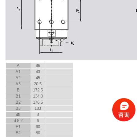
A
86
A
1
43
A
2
45
A
3
20.5
B
172.5
B
1
134.0
B
2
176.5
B
3
183
d
8
8
d
8.2
6
E
1
60
E
2
80