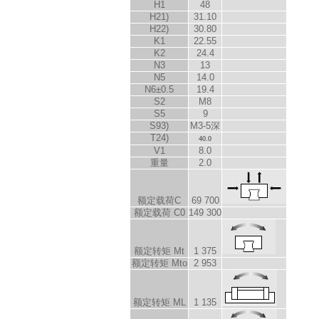
H
1
48
H
2
1)
31.10
H
2
2)
30.80
K
1
22.55
K
2
24.4
N
3
13
N
5
14.0
N
6
±0.5
19.4
S
2
M8
S
5
9
S
9
3)
M3-5深
T
2
4)
40.0
V
1
8.0
重量
2.0
额定载荷C
69 700
额定载荷 C
0
149 300
额定转矩 M
t
1 375
额定转矩 M
to
2 953
额定转矩 M
L
1 135