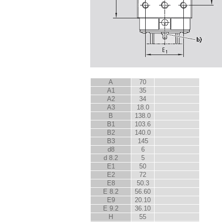
A
70
A
1
35
A
2
34
A
3
18.0
B
138.0
B
1
103.6
B
2
140.0
B
3
145
d
8
6
d
8.2
5
E
1
50
E
2
72
E
8
50.3
E
8.2
56.60
E
9
20.10
E
9.2
36.10
H
55