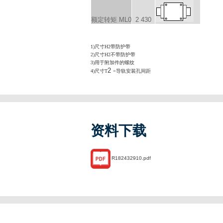
额定转矩 M
L0
2 430
1)尺寸H2带防护带
2)尺寸H2不带防护带
3)用于附加件的螺纹
2
4)尺寸T
=导轨安装孔间距
资料下载
R182432910.pdf