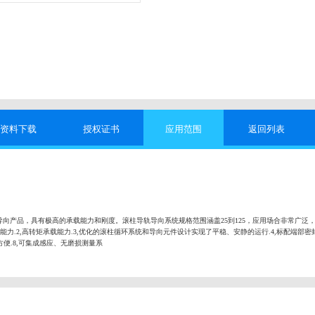
资料下载
授权证书
应用范围
返回列表
向产品，具有极高的承载能力和刚度。滚柱导轨导向系统规格范围涵盖25到125，应用场合非常广泛
能力.2,高转矩承载能力.3,优化的滚柱循环系统和导向元件设计实现了平稳、安静的运行.4,标配端部密封
便.8,可集成感应、无磨损测量系