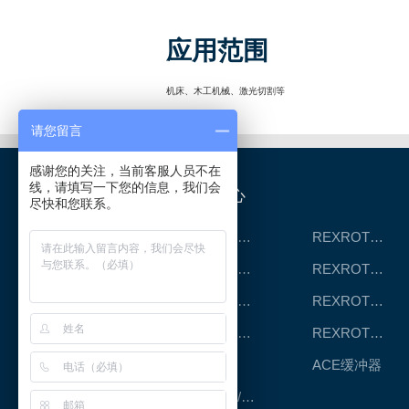
应用范围
机床、木工机械、激光切割等
请您留言
感谢您的关注，当前客服人员不在
线，请填写一下您的信息，我们会
产品中心
尽快和您联系。
REXROTH工厂解决方案
REXROTH/力士乐线性产品
REXROTH丝杠螺母
REXROTH直线模组
REXROTH测量系统IMS
REXROTH/力士乐电动缸
REXROTH/力士乐油压
REXROTH/力士乐伺服驱动
CPC滑块
ACE缓冲器
RENOLD/雷诺德工业链条