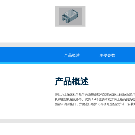
产品概述
主要参数
产品概述
博世力士乐滚柱导轨导向系统是结构紧凑的滚柱承载的线性导
机和重型机械设备等。优势:1,4个主要承载方向上极高的负载
面都有润滑接口，方便进行维护.7,导轨可选配防护带，安装方