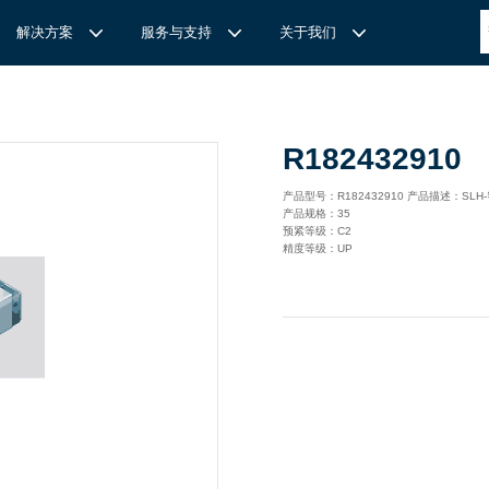
解决方案
服务与支持
关于我们
博
世力士乐-半导体工业的自动控制解决方案
全心全意
REXROTH力士乐激光切割路径测量
博世力士乐中国 | Bosch Rexroth 中国
上海瑞承动力机械有限公司
R182432910
针
对通用机床的CNC系统解决方案
力
士乐滑块导轨安装流程与关键步骤
轨
T
Ssolar轻柔、洁净、高效而理想的太阳能模块生产系统
轨
MS感应式测量系统
产品型号：R182432910 产品描述：SLH
产品规格：35
力
士乐：总装车间自动化合作伙伴
轨滑块
电动缸选型指南
预紧等级：C2
精度等级：UP
力
士乐驱动智能制造的精密力量‌——直线模组与工业机器人
化解决方案
轨滑块
高
效智能的传动与控制系统-金属切割机床
【
力士乐滚柱滑块 | 高端传动优选 尽在上海瑞承动力】
轨滑块
机床制造商 TRUMPF 选用博世力士乐的 IMS 感应式距离测量
有一批高素质，经验丰富，精通业务的销售工程师，可以
博世力士乐（Bosch Rexroth）为工业及工厂自动化、行走机
我们致力于机械自动化产品的供应,提供技术支持，是德国
系统进行激光切割。
善技术服务，必要的时候，我们还可以安排厂方的工程师
械、以及可再生能源等领域的客户提供传动、控制与移动解决方
BOSCH REXROTH/力士乐(STAR/星牌）、英国瑞诺
博
世力士乐食品与包装解决方案
力
士乐滑块——精控直线之力，定义高效传动新标准‌
导轨滑块
人员为客户解决技术上的问题，使客户对我们的产品有信
案；作为全球超过50万客户的共同选择，力士乐正不断为客户
德/RENOLD链条代理商、奇石乐Kistler代理商。主要经营范围
提供高质量的电控、液压、气动以及机电一体化元件和系统。
包括进口工业链条链轮、直线导轨滑块、轴承、丝杆螺母、直线
混凝土泵车
座/牛眼轴承
输送链的特点
运动模块、气动、液压产品,离合器等相关系列工业产品的机
构，主要服务对象是机械工业各领域的企业。
混凝土搅拌车
组/工业机器人
博
世力士乐--摊铺机和路面铣刨机
/导套
杠螺母
块配件