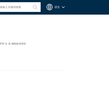
语言
台湾CPC微型滑轨
-窄型 长 高 钢制标准滑块
Chieftek Precision Co., Ltd. 直得科技股份有限公司簡稱cpc。
cpc注重人才在品德與技術兼備的重要性，整個核心團隊不斷研
發、製造高品質線性運動系統與零組件，創造產品永續經營與創
新。cpc 微型滑軌主要應用在精密量測、電子業、自動化產業與
半導體等，更在國際生醫科技獲得青睞與肯定。