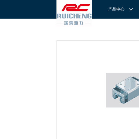
产品中心
产品中心
服务与支持
关于我们
服务
解决方案
REXROTH工厂解决方案
意见反馈
联系我们
滚轮导
REXROTH/力士乐线性产品
技术支持
关于我们
直线导
力士乐I
REXROTH丝杠螺母
样本下载
特别说明
滚珠导
力士乐
交钥匙的自动
REXROTH直线模组
滚柱导
REXROTH测量系统IMS
微型导
我们拥
提供完
REXROTH/力士乐电动缸
BSCL
和技术
心。
博世力士乐--
REXROTH/力士乐油压
传动球
雷诺德
博世力士乐--
REXROTH/力士乐伺服驱动
直线模
CPC滑块
直线轴承
ACE缓冲器
滚珠丝
RENOLD/雷诺德工业链条
导轨滑