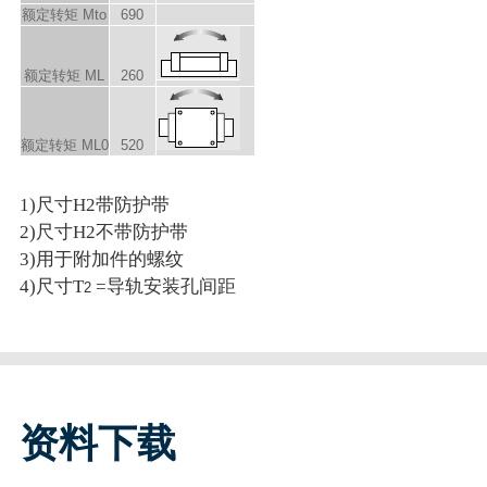
额定转矩 M
to
690
额定转矩 M
L
260
额定转矩 M
L0
520
1)尺寸H2带防护带
2)尺寸H2不带防护带
3)用于附加件的螺纹
4)尺寸T
=导轨安装孔间距
2
资料下载