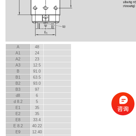
A
48
A
1
24
A
2
23
A
3
12.5
B
91.0
B
1
63.5
B
2
93.0
B
3
97
d
8
6
d
8.2
5
E
1
35
E
2
35
E
8
33.4
E
8.2
40.22
E
9
12.40