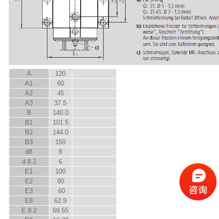
A
120
A
1
60
A
2
45
A
3
37.5
B
140.0
B
1
101.5
B
2
144.0
B
3
150
d
8
8
d
8.2
6
E
1
100
E
2
80
E
3
60
E
8
62.9
E
8.2
69.55