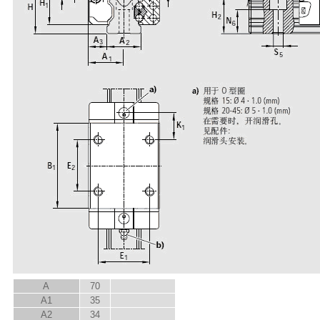
A
70
A
1
35
A
2
34