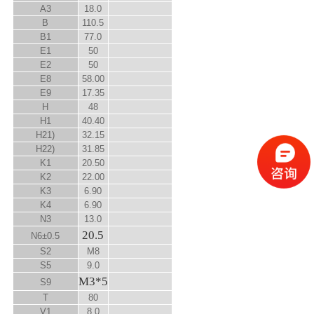
A
3
18.0
B
110.5
B
1
77.0
E
1
50
E
2
50
E
8
58.00
E
9
17.35
H
48
H
1
40.40
H
2
1)
32.15
H
2
2)
31.85
K
1
20.50
K
2
22.00
K
3
6.90
K
4
6.90
N
3
13.0
20.5
N
6
±0.5
S
2
M8
S
5
9.0
M3*5
S
9
T
80
V
1
8.0