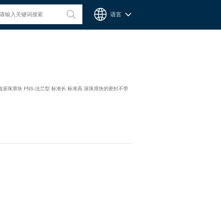
语言
台湾CPC微型滑轨
腐蚀滚珠滑块 FNS-法兰型 标准长 标准高 滚珠滑块的密封不带
Chieftek Precision Co., Ltd. 直得科技股份有限公司簡稱cpc。
cpc注重人才在品德與技術兼備的重要性，整個核心團隊不斷研
發、製造高品質線性運動系統與零組件，創造產品永續經營與創
新。cpc 微型滑軌主要應用在精密量測、電子業、自動化產業與
半導體等，更在國際生醫科技獲得青睞與肯定。