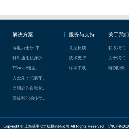
解决方案
服务与支持
关于我
博世力士乐-半导体工业的自动控制解决方案
意见反馈
联系我们
针对通用机床的CNC系统解决方案
技术支持
关于我们
TSsolar轻柔、洁净、高效而理想的太阳能模块生产系统
样本下载
特别说明
力士乐：总装车间自动化合作伙伴
交钥匙的自动化解决方案
高效智能的传动与控制系统-金属切割机床
Copyright © 上海瑞承动力机械有限公司 All Rights Reserved
沪ICP备202