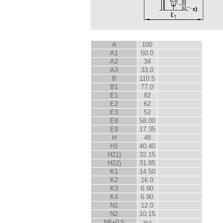
A
100
A
1
50.0
A
2
34
A
3
33.0
B
110.5
B
1
77.0
E
1
82
E
2
62
E
3
52
E
8
58.00
E
9
17.35
H
48
H
1
40.40
H
2
1)
32.15
H
2
2)
31.85
K
1
14.50
K
2
16.0
K
3
6.90
K
4
6.90
N
1
12.0
N
2
10.15
N
6
±0.5
20.5