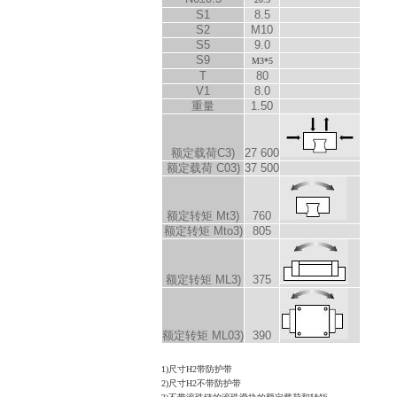
S
1
8.5
S
2
M10
S
5
9.0
S
9
M3*5
T
80
V
1
8.0
重量
1.50
额定载荷C
3)
27 600
额定载荷 C
0
3)
37 500
额定转矩 M
t
3)
760
额定转矩 M
to
3)
805
额定转矩 M
L
3)
375
额定转矩 M
L0
3)
390
1)尺寸H2带防护带
2)尺寸H2不带防护带