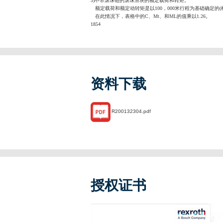
3)不带滚珠链的滚珠滑块的额定载荷和转矩。
额定载荷和额定动转矩是以100，000米行程为基础确定的(根据I
在此情况下，表格中的C、Mt、和ML的值乘以1.26。
1854
资料下载
R200132304.pdf
授权证书