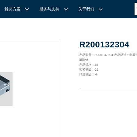
解决方案
服务与支持
关于我们
博
世力士乐-半导体工业的自动控制解决方案
全心全意
REXROTH力士乐激光切割路径测量
博世力士乐中国 | Bosch Rexroth 中国
上海瑞承动力机械有限公司
R200132304
针
对通用机床的CNC系统解决方案
力
士乐滑块导轨安装流程与关键步骤
轨
T
Ssolar轻柔、洁净、高效而理想的太阳能模块生产系统
轨
MS感应式测量系统
产品型号：R200132304 产品描述：耐
滚珠链
力
士乐：总装车间自动化合作伙伴
轨滑块
电动缸选型指南
产品规格：35
预紧等级：C2
力
士乐驱动智能制造的精密力量‌——直线模组与工业机器人
化解决方案
轨滑块
精度等级：H
高
效智能的传动与控制系统-金属切割机床
【
力士乐滚柱滑块 | 高端传动优选 尽在上海瑞承动力】
轨滑块
机床制造商 TRUMPF 选用博世力士乐的 IMS 感应式距离测量
有一批高素质，经验丰富，精通业务的销售工程师，可以
博世力士乐（Bosch Rexroth）为工业及工厂自动化、行走机
我们致力于机械自动化产品的供应,提供技术支持，是德国
系统进行激光切割。
善技术服务，必要的时候，我们还可以安排厂方的工程师
械、以及可再生能源等领域的客户提供传动、控制与移动解决方
BOSCH REXROTH/力士乐(STAR/星牌）、英国瑞诺
博
世力士乐食品与包装解决方案
力
士乐滑块——精控直线之力，定义高效传动新标准‌
导轨滑块
人员为客户解决技术上的问题，使客户对我们的产品有信
案；作为全球超过50万客户的共同选择，力士乐正不断为客户
德/RENOLD链条代理商、奇石乐Kistler代理商。主要经营范围
提供高质量的电控、液压、气动以及机电一体化元件和系统。
包括进口工业链条链轮、直线导轨滑块、轴承、丝杆螺母、直线
混凝土泵车
座/牛眼轴承
输送链的特点
运动模块、气动、液压产品,离合器等相关系列工业产品的机
构，主要服务对象是机械工业各领域的企业。
混凝土搅拌车
组/工业机器人
博
世力士乐--摊铺机和路面铣刨机
/导套
杠螺母
块配件