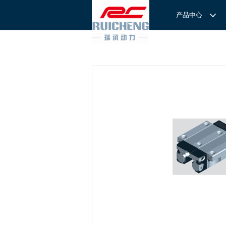
产品中心
产品中心
服务与支持
关于我们
服务
解决方案
REXROTH工厂解决方案
意见反馈
联系我们
滚轮导
REXROTH/力士乐线性产品
技术支持
关于我们
直线导
力士乐I
REXROTH丝杠螺母
样本下载
特别说明
滚珠导
力士乐
交钥匙的自动
REXROTH直线模组
滚柱导
REXROTH测量系统IMS
微型导
我们拥
提供完
REXROTH/力士乐电动缸
BSCL
和技术
心。
博世力士乐--
REXROTH/力士乐油压
传动球
雷诺德
博世力士乐--
REXROTH/力士乐伺服驱动
直线模
CPC滑块
直线轴承
ACE缓冲器
滚珠丝
RENOLD/雷诺德工业链条
导轨滑