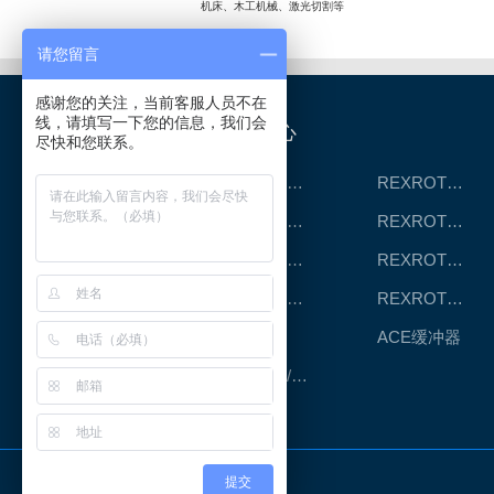
机床、木工机械、激光切割等
请您留言
感谢您的关注，当前客服人员不在
线，请填写一下您的信息，我们会
产品中心
尽快和您联系。
REXROTH工厂解决方案
REXROTH/力士乐线性产品
REXROTH丝杠螺母
REXROTH直线模组
REXROTH测量系统IMS
REXROTH/力士乐电动缸
REXROTH/力士乐油压
REXROTH/力士乐伺服驱动
CPC滑块
ACE缓冲器
RENOLD/雷诺德工业链条
友情链接
提交