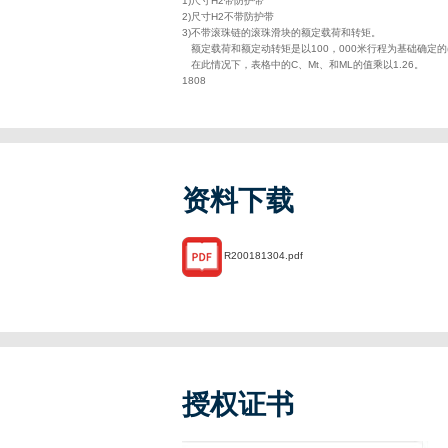
1)尺寸H2带防护带
2)尺寸H2不带防护带
3)不带滚珠链的滚珠滑块的额定载荷和转矩。
额定载荷和额定动转矩是以100，000米行程为基础确定的(根据
在此情况下，表格中的C、Mt、和ML的值乘以1.26。
1808
资料下载
R200181304.pdf
授权证书