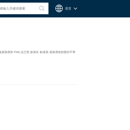
语言
台湾CPC微型滑轨
腐蚀滚珠滑块 FNS-法兰型 标准长 标准高 滚珠滑块的密封不带
Chieftek Precision Co., Ltd. 直得科技股份有限公司簡稱cpc。
cpc注重人才在品德與技術兼備的重要性，整個核心團隊不斷研
發、製造高品質線性運動系統與零組件，創造產品永續經營與創
新。cpc 微型滑軌主要應用在精密量測、電子業、自動化產業與
半導體等，更在國際生醫科技獲得青睞與肯定。