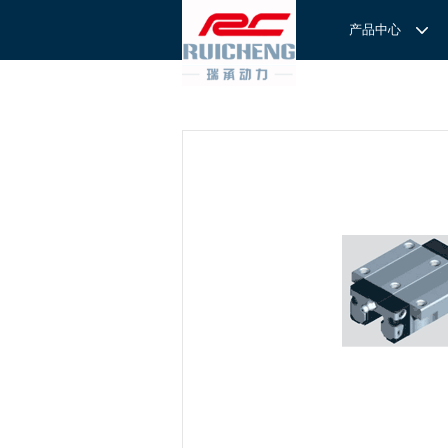
产品中心
产品中心
服务与支持
关于我们
服务
解决方案
REXROTH工厂解决方案
意见反馈
联系我们
滚轮导
REXROTH/力士乐线性产品
技术支持
关于我们
直线导
力士乐I
REXROTH丝杠螺母
样本下载
特别说明
滚珠导
力士乐
交钥匙的自动
REXROTH直线模组
滚柱导
REXROTH测量系统IMS
微型导
我们拥
提供完
REXROTH/力士乐电动缸
BSCL
和技术
心。
博世力士乐--
REXROTH/力士乐油压
传动球
雷诺德
博世力士乐--
REXROTH/力士乐伺服驱动
直线模
CPC滑块
直线轴承
ACE缓冲器
滚珠丝
RENOLD/雷诺德工业链条
导轨滑