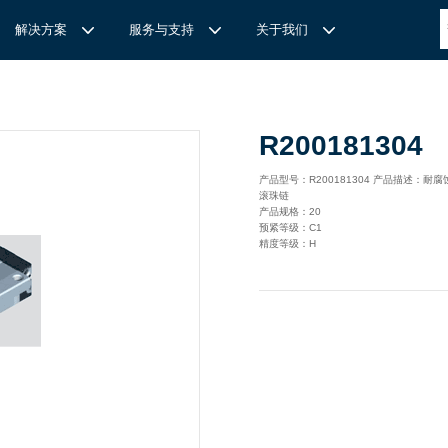
解决方案
服务与支持
关于我们
博
世力士乐-半导体工业的自动控制解决方案
全心全意
REXROTH力士乐激光切割路径测量
博世力士乐中国 | Bosch Rexroth 中国
上海瑞承动力机械有限公司
R200181304
针
对通用机床的CNC系统解决方案
力
士乐滑块导轨安装流程与关键步骤
轨
T
Ssolar轻柔、洁净、高效而理想的太阳能模块生产系统
轨
MS感应式测量系统
产品型号：R200181304 产品描述：耐
滚珠链
力
士乐：总装车间自动化合作伙伴
轨滑块
电动缸选型指南
产品规格：20
预紧等级：C1
力
士乐驱动智能制造的精密力量‌——直线模组与工业机器人
化解决方案
轨滑块
精度等级：H
高
效智能的传动与控制系统-金属切割机床
【
力士乐滚柱滑块 | 高端传动优选 尽在上海瑞承动力】
轨滑块
机床制造商 TRUMPF 选用博世力士乐的 IMS 感应式距离测量
有一批高素质，经验丰富，精通业务的销售工程师，可以
博世力士乐（Bosch Rexroth）为工业及工厂自动化、行走机
我们致力于机械自动化产品的供应,提供技术支持，是德国
系统进行激光切割。
善技术服务，必要的时候，我们还可以安排厂方的工程师
械、以及可再生能源等领域的客户提供传动、控制与移动解决方
BOSCH REXROTH/力士乐(STAR/星牌）、英国瑞诺
博
世力士乐食品与包装解决方案
力
士乐滑块——精控直线之力，定义高效传动新标准‌
导轨滑块
人员为客户解决技术上的问题，使客户对我们的产品有信
案；作为全球超过50万客户的共同选择，力士乐正不断为客户
德/RENOLD链条代理商、奇石乐Kistler代理商。主要经营范围
提供高质量的电控、液压、气动以及机电一体化元件和系统。
包括进口工业链条链轮、直线导轨滑块、轴承、丝杆螺母、直线
混凝土泵车
座/牛眼轴承
输送链的特点
运动模块、气动、液压产品,离合器等相关系列工业产品的机
构，主要服务对象是机械工业各领域的企业。
混凝土搅拌车
组/工业机器人
博
世力士乐--摊铺机和路面铣刨机
/导套
杠螺母
块配件