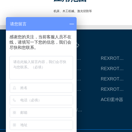
机床、木工机械、激光切割等
请您留言
感谢您的关注，当前客服人员不在
线，请填写一下您的信息，我们会
产品中心
尽快和您联系。
REXROTH工厂解决方案
REXROTH/力士乐线性产品
REXROTH丝杠螺母
REXROTH直线模组
REXROTH测量系统IMS
REXROTH/力士乐电动缸
REXROTH/力士乐油压
REXROTH/力士乐伺服驱动
CPC滑块
ACE缓冲器
RENOLD/雷诺德工业链条