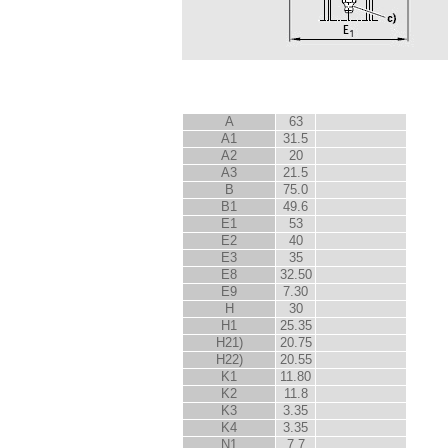
A
63
A
1
31.5
A
2
20
A
3
21.5
B
75.0
B
1
49.6
E
1
53
E
2
40
E
3
35
E
8
32.50
E
9
7.30
H
30
H
1
25.35
H
2
1)
20.75
H
2
2)
20.55
K
1
11.80
K
2
11.8
K
3
3.35
K
4
3.35
N
1
7.7