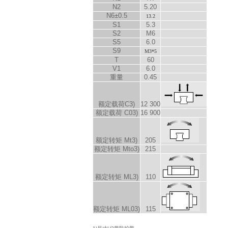
N
2
5.20
N
6
±0.5
13.2
S
1
5.3
S
2
M6
S
5
6.0
S
9
M3*5
T
60
V
1
6.0
重量
0.45
额定载荷C
3)
12 300
额定载荷 C
0
3)
16 900
额定转矩 M
t
3)
205
额定转矩 M
to
3)
215
额定转矩 M
L
3)
110
额定转矩 M
L0
3)
115