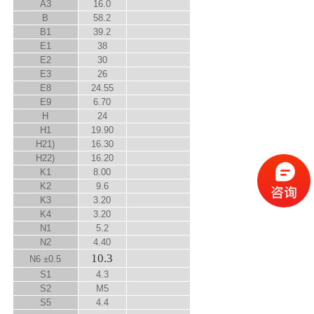
A
3
16.0
B
58.2
B
1
39.2
E
1
38
E
2
30
E
3
26
E
8
24.55
E
9
6.70
H
24
H
1
19.90
H
2
1)
16.30
H
2
2)
16.20
K
1
8.00
K
2
9.6
K
3
3.20
K
4
3.20
N
1
5.2
N
2
4.40
10.3
N
6
±0.5
S
1
4.3
S
2
M5
S
5
4.4