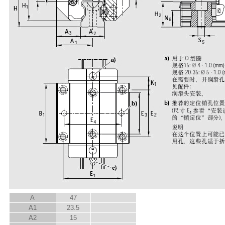
A
47
A
1
23.5
A
2
15