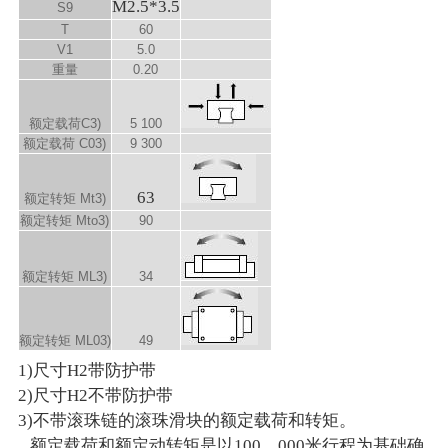
M2.5*3.5
S
9
T
60
V
1
5.0
重量
0.20
额定载荷C
3)
5 100
额定载荷 C
0
3)
9 300
63
额定转矩 M
t
3)
额定转矩 M
to
3)
90
额定转矩 M
L
3)
34
额定转矩 M
L0
3)
49
1)尺寸H2带防护带
2)尺寸H2不带防护带
3)不带滚珠链的滚珠滑块的额定载荷和转矩。
额定载荷和额定动转矩是以100，000米行程为基础确