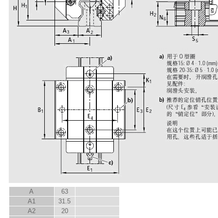
A
63
A
1
31.5
A
2
20