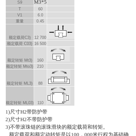
M3*5
S
9
T
60
V
1
6.0
重量
0.45
额定载荷C
3)
12 700
额定载荷 C
0
3)
16 500
额定转矩 M
t
3)
160
额定转矩 M
to
3)
210
额定转矩 M
L
3)
88
额定转矩 M
L0
3)
110
1)尺寸H2带防护带
2)尺寸H2不带防护带
3)不带滚珠链的滚珠滑块的额定载荷和转矩。
额定载荷和额定动转矩是以100，000米行程为基础确