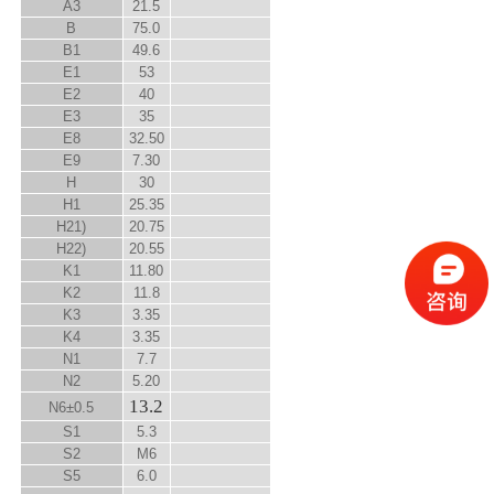
A
3
21.5
B
75.0
B
1
49.6
E
1
53
E
2
40
E
3
35
E
8
32.50
E
9
7.30
H
30
H
1
25.35
H
2
1)
20.75
H
2
2)
20.55
K
1
11.80
K
2
11.8
K
3
3.35
K
4
3.35
N
1
7.7
N
2
5.20
13.2
N
6
±0.5
S
1
5.3
S
2
M6
S
5
6.0