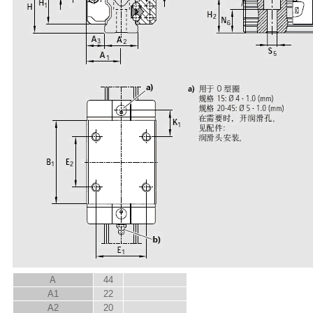
A
44
A
1
22
A
2
20