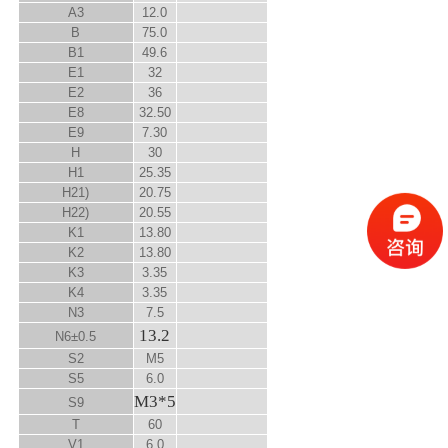
A
3
12.0
B
75.0
B
1
49.6
E
1
32
E
2
36
E
8
32.50
E
9
7.30
H
30
H
1
25.35
H
2
1)
20.75
H
2
2)
20.55
K
1
13.80
K
2
13.80
K
3
3.35
K
4
3.35
N
3
7.5
13.2
N
6
±0.5
S
2
M5
S
5
6.0
M3*5
S
9
T
60
V
1
6.0