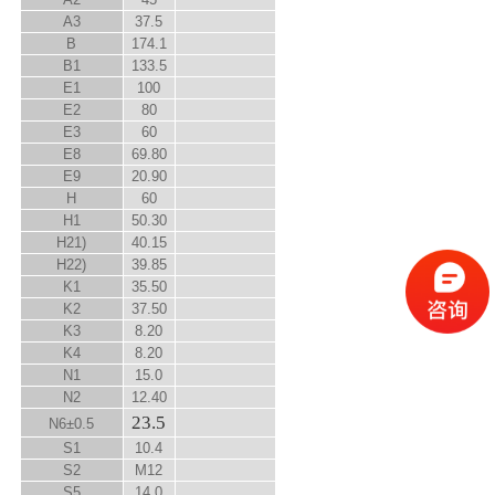
A
3
37.5
B
174.1
B
1
133.5
E
1
100
E
2
80
E
3
60
E
8
69.80
E
9
20.90
H
60
H
1
50.30
H
2
1)
40.15
H
2
2)
39.85
K
1
35.50
K
2
37.50
K
3
8.20
K
4
8.20
N
1
15.0
N
2
12.40
23.5
N
6
±0.5
S
1
10.4
S
2
M12
S
5
14.0