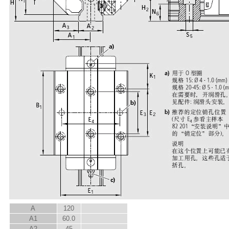
A
120
A
1
60.0
A
2
45