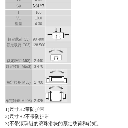
M4*7
S
9
T
105
V
1
10.0
重量
4.30
额定载荷 C
3)
90 400
额定载荷 C
0
3)
128 500
额定转矩 M
t
3)
2 440
额定转矩 M
to
3)
3 470
额定转矩 M
L
3)
1 700
额定转矩 M
L0
3)
2 425
1)尺寸H2带防护带
2)尺寸H2不带防护带
3)不带滚珠链的滚珠滑块的额定载荷和转矩。