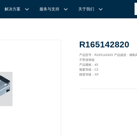
解决方案
服务与支持
关于我们
博
世力士乐-半导体工业的自动控制解决方案
全心全意
REXROTH力士乐激光切割路径测量
博世力士乐中国 | Bosch Rexroth 中国
上海瑞承动力机械有限公司
R165142820
针
对通用机床的CNC系统解决方案
力
士乐滑块导轨安装流程与关键步骤
轨
T
Ssolar轻柔、洁净、高效而理想的太阳能模块生产系统
轨
MS感应式测量系统
产品型号：R165142820 产品描述：钢
不带滚珠链
力
士乐：总装车间自动化合作伙伴
轨滑块
电动缸选型指南
产品规格：45
预紧等级：C2
力
士乐驱动智能制造的精密力量‌——直线模组与工业机器人
化解决方案
轨滑块
精度等级：XP
高
效智能的传动与控制系统-金属切割机床
【
力士乐滚柱滑块 | 高端传动优选 尽在上海瑞承动力】
轨滑块
机床制造商 TRUMPF 选用博世力士乐的 IMS 感应式距离测量
有一批高素质，经验丰富，精通业务的销售工程师，可以
博世力士乐（Bosch Rexroth）为工业及工厂自动化、行走机
我们致力于机械自动化产品的供应,提供技术支持，是德国
系统进行激光切割。
善技术服务，必要的时候，我们还可以安排厂方的工程师
械、以及可再生能源等领域的客户提供传动、控制与移动解决方
BOSCH REXROTH/力士乐(STAR/星牌）、英国瑞诺
博
世力士乐食品与包装解决方案
力
士乐滑块——精控直线之力，定义高效传动新标准‌
导轨滑块
人员为客户解决技术上的问题，使客户对我们的产品有信
案；作为全球超过50万客户的共同选择，力士乐正不断为客户
德/RENOLD链条代理商、奇石乐Kistler代理商。主要经营范围
提供高质量的电控、液压、气动以及机电一体化元件和系统。
包括进口工业链条链轮、直线导轨滑块、轴承、丝杆螺母、直线
混凝土泵车
座/牛眼轴承
输送链的特点
运动模块、气动、液压产品,离合器等相关系列工业产品的机
构，主要服务对象是机械工业各领域的企业。
混凝土搅拌车
组/工业机器人
博
世力士乐--摊铺机和路面铣刨机
/导套
杠螺母
块配件