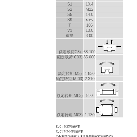
S
1
10.4
S
2
M12
S
5
14.0
S
9
M4*7
T
105
V
1
10.0
重量
3.00
额定载荷C
3)
68 100
额定载荷 C
0
3)
85 000
额定转矩 M
3)
1 830
额定转矩 M
t0
3)
2 310
额定转矩 M
L
3)
890
额定转矩 M
0
3)
1 130
1)尺寸H2带防护带
2)尺寸H2不带防护带
3)不带滚珠链的滚珠滑块的额定载荷和转矩。