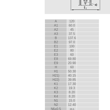
A
120
A
1
60.0
A
2
45
A3
37.5
B
137.6
B
2
97.0
E
1
100
E
2
80
E
3
60
E
8
69.80
E
9
20.90
H
60
H
1
50.30
H
2
1)
40.15
H
2
2)
39.85
K
1
17.30
K
2
19.3
K
3
8.20
K
4
8.20
N
1
15.0
N
2
12.40
N
6
±0.5
23.5