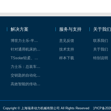
解决方案
服务与支持
关于我
博世力士乐-半导体工业的自动控制解决方案
意见反馈
联系我们
针对通用机床的CNC系统解决方案
技术支持
关于我们
TSsolar轻柔、洁净、高效而理想的太阳能模块生产系统
样本下载
特别说明
力士乐：总装车间自动化合作伙伴
交钥匙的自动化解决方案
高效智能的传动与控制系统-金属切割机床
Copyright © 上海瑞承动力机械有限公司 All Rights Reserved
沪ICP备202