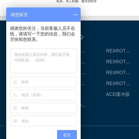
机床、木工机械、激光切割等
请您留言
感谢您的关注，当前客服人员不在
线，请填写一下您的信息，我们会
产品中心
尽快和您联系。
REXROTH工厂解决方案
REXROTH/力士乐线性产品
REXROTH丝杠螺母
REXROTH直线模组
REXROTH测量系统IMS
REXROTH/力士乐电动缸
REXROTH/力士乐油压
REXROTH/力士乐伺服驱动
CPC滑块
ACE缓冲器
RENOLD/雷诺德工业链条
友情链接
提交