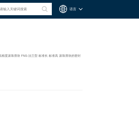
语言
台湾CPC微型滑轨
制高精度滚珠滑块 FNS-法兰型 标准长 标准高 滚珠滑块的密封
Chieftek Precision Co., Ltd. 直得科技股份有限公司簡稱cpc。
cpc注重人才在品德與技術兼備的重要性，整個核心團隊不斷研
發、製造高品質線性運動系統與零組件，創造產品永續經營與創
新。cpc 微型滑軌主要應用在精密量測、電子業、自動化產業與
半導體等，更在國際生醫科技獲得青睞與肯定。