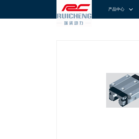
产品中心
产品中心
服务与支持
关于我们
服务
解决方案
REXROTH工厂解决方案
意见反馈
联系我们
滚轮导
REXROTH/力士乐线性产品
技术支持
关于我们
直线导
力士乐I
REXROTH丝杠螺母
样本下载
特别说明
滚珠导
力士乐
交钥匙的自动
REXROTH直线模组
滚柱导
REXROTH测量系统IMS
微型导
我们拥
提供完
REXROTH/力士乐电动缸
BSCL
和技术
心。
博世力士乐--
REXROTH/力士乐油压
传动球
雷诺德
博世力士乐--
REXROTH/力士乐伺服驱动
直线模
CPC滑块
直线轴承
ACE缓冲器
滚珠丝
RENOLD/雷诺德工业链条
导轨滑