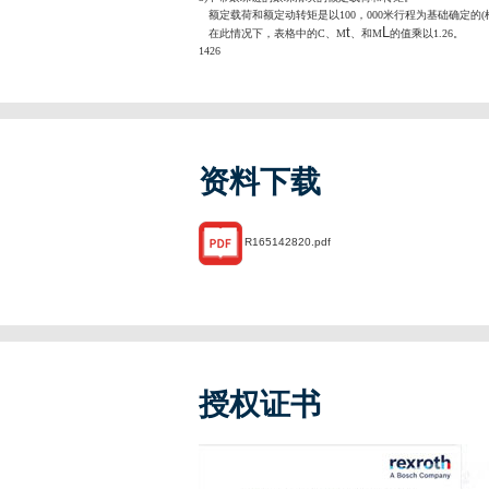
额定载荷和额定动转矩是以100，000米行程为基础确定的(根据I
t
L
在此情况下，表格中的C、M
、和M
的值乘以1.26。
1426
资料下载
R165142820.pdf
授权证书