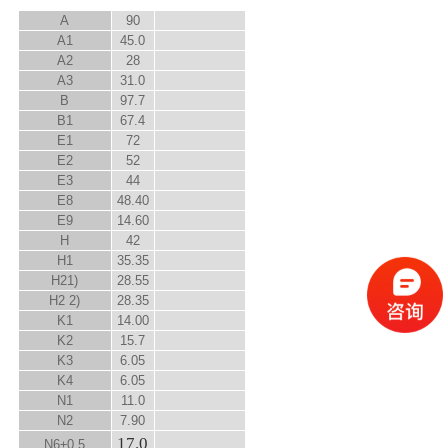
A
90
A
1
45.0
A
2
28
A
3
31.0
B
97.7
B
1
67.4
E
1
72
E
2
52
E
3
44
E
8
48.40
E
9
14.60
H
42
H
1
35.35
H
2
1)
28.55
H
2
2)
28.35
K
1
14.00
K
2
15.7
K
3
6.05
K
4
6.05
N
1
11.0
N
2
7.90
17.0
N
6
±0.5