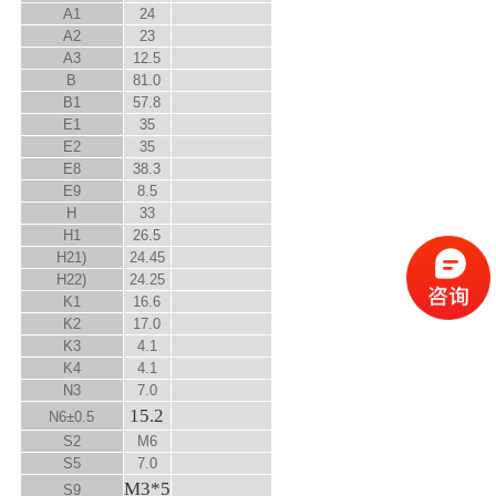
A
1
24
A
2
23
A
3
12.5
B
81.0
B
1
57.8
E
1
35
E
2
35
E
8
38.3
E
9
8.5
H
33
H1
26.5
H
2
1)
24.45
H
2
2)
24.25
K
1
16.6
K
2
17.0
K
3
4.1
K
4
4.1
N
3
7.0
15.2
N
6
±0.5
S
2
M6
S
5
7.0
M3*5
S
9