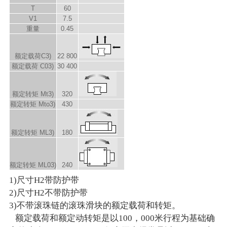
T
60
V
1
7.5
重量
0.45
额定载荷C
3)
22 800
额定载荷 C
0
3)
30 400
额定转矩 M
t
3)
320
额定转矩 M
to
3)
430
额定转矩 M
L
3)
180
额定转矩 M
L0
3)
240
1)尺寸H2带防护带
2)尺寸H2不带防护带
3)不带滚珠链的滚珠滑块的额定载荷和转矩。
额定载荷和额定动转矩是以100，000米行程为基础确