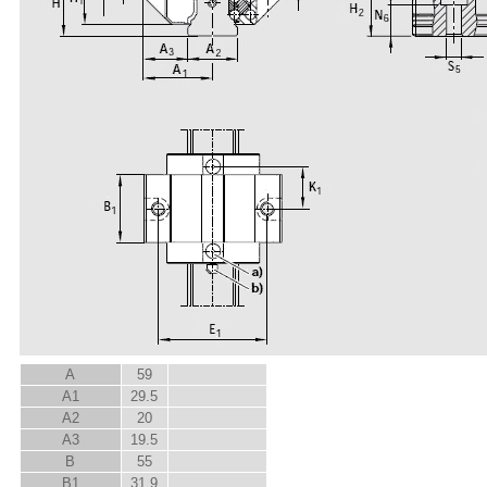
A
59
A
1
29.5
A
2
20
A
3
19.5
B
55
B
1
31.9