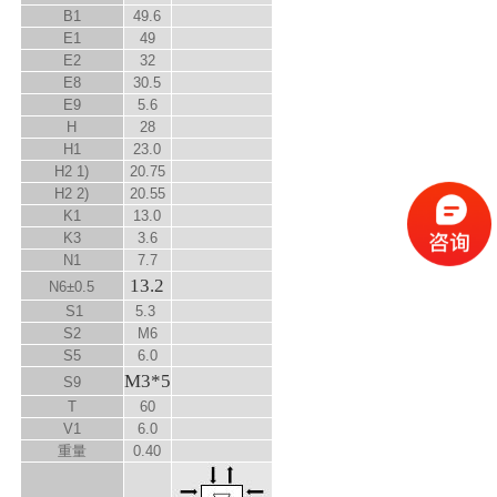
B
1
49.6
E
1
49
E
2
32
E
8
30.5
E
9
5.6
H
28
H1
23.0
H
2
1)
20.75
H
2
2)
20.55
K
1
13.0
K
3
3.6
N
1
7.7
13.2
N
6
±0.5
S
1
5.3
S
2
M6
S
5
6.0
M3*5
S
9
T
60
V
1
6.0
重量
0.40