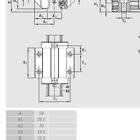
A
59
A
1
29.5
A
2
20
A
3
19.5
B
72.5