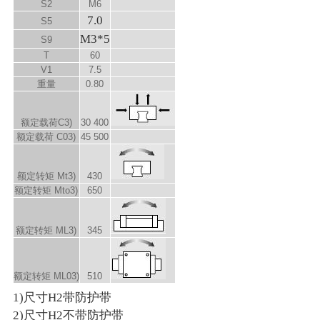
S
2
M6
7.0
S
5
M3*5
S
9
T
60
V
1
7.5
重量
0.80
额定载荷C
3)
30 400
额定载荷 C
0
3)
45 500
额定转矩 M
t
3)
430
额定转矩 M
to
3)
650
额定转矩 M
L
3)
345
额定转矩 M
L0
3)
510
1)尺寸H2带防护带
2)尺寸H2不带防护带