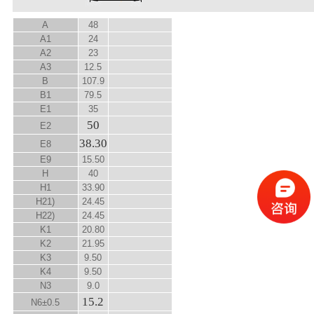
A
48
A
1
24
A
2
23
A
3
12.5
B
107.9
B
1
79.5
E
1
35
50
E
2
38.30
E
8
E
9
15.50
H
40
H
1
33.90
H
2
1)
24.45
H
2
2)
24.45
K
1
20.80
K
2
21.95
K
3
9.50
K
4
9.50
N
3
9.0
15.2
N
6
±0.5