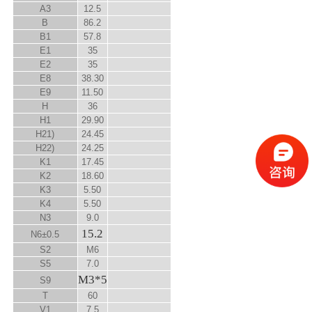
A
3
12.5
B
86.2
B
1
57.8
E
1
35
E
2
35
E
8
38.30
E
9
11.50
H
36
H
1
29.90
H
2
1)
24.45
H
2
2)
24.25
K
1
17.45
K
2
18.60
K
3
5.50
K
4
5.50
N
3
9.0
15.2
N
6
±0.5
S
2
M6
S
5
7.0
M3*5
S
9
T
60
V
1
7.5