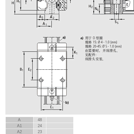
A
48
A
1
24
A
2
23