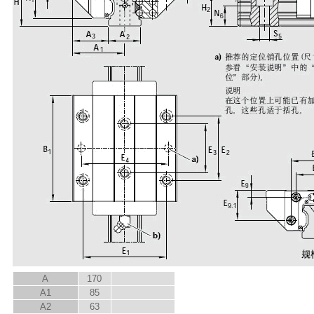
A
170
A
1
85
A
2
63