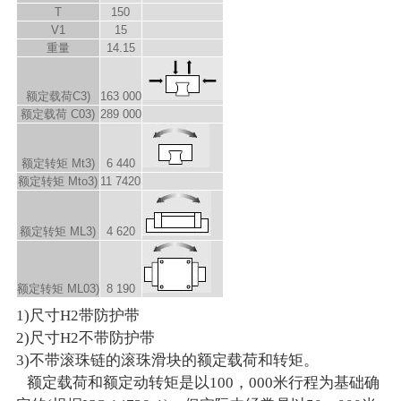
T
150
V1
15
重量
14.15
额定载荷C
3)
163 000
额定载荷 C
0
3)
289 000
额定转矩 M
t
3)
6 440
额定转矩 M
to
3)
11 7420
额定转矩 M
L
3)
4 620
额定转矩 M
L0
3)
8 190
1)尺寸H2带防护带
2)尺寸H2不带防护带
3)不带滚珠链的滚珠滑块的额定载荷和转矩。
额定载荷和额定动转矩是以100，000米行程为基础确