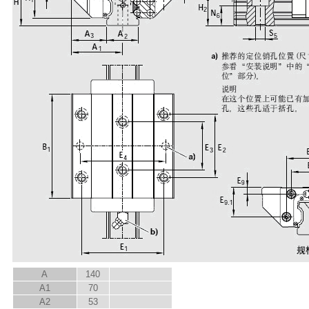
A
140
A
1
70
A
2
53