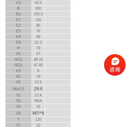
A
3
43.5
B
200
B
1
155.5
E
1
116
E
2
95
E
3
70
E
8
80
E
9
22.3
H
70
H
1
57
H
2
1)
48.15
H
2
2)
47.85
K
3
9
N
1
18
N
2
13.5
29.0
N
6
±0.5
S
1
12.4
S
2
M14
S
5
16
M5*8
S
9
T
120
V
1
12