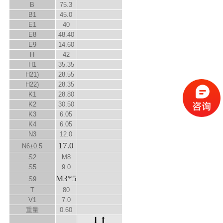
B
75.3
B
1
45.0
E
1
40
E
8
48.40
E
9
14.60
H
42
H
1
35.35
H
2
1)
28.55
H
2
2)
28.35
K
1
28.80
K
2
30.50
K
3
6.05
K
4
6.05
N
3
12.0
17.0
N
6
±0.5
S
2
M8
S
5
9.0
M3*5
S
9
T
80
V
1
7.0
重量
0.60