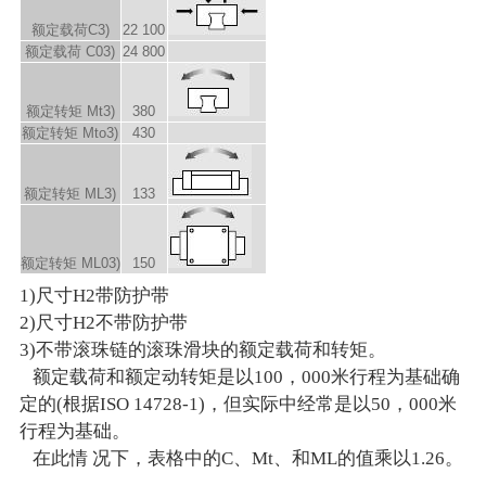
额定载荷C
3)
22 100
额定载荷 C
0
3)
24 800
额定转矩 M
t
3)
380
额定转矩 M
to
3)
430
额定转矩 M
L
3)
133
额定转矩 M
L0
3)
150
1)尺寸H2带防护带
2)尺寸H2不带防护带
3)不带滚珠链的滚珠滑块的额定载荷和转矩。
额定载荷和额定动转矩是以100，000米行程为基础确
定的(根据ISO 14728-1)，但实际中经常是以50，000米
行程为基础。
在此情 况下，表格中的C、Mt、和ML的值乘以1.26。