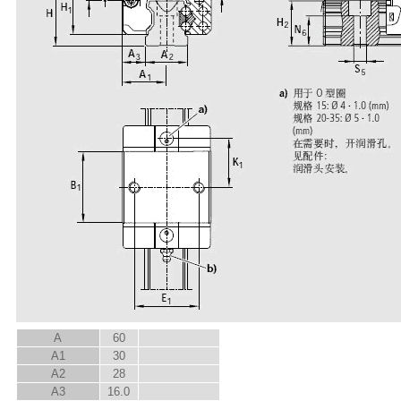
A
60
A
1
30
A
2
28
A
3
16.0