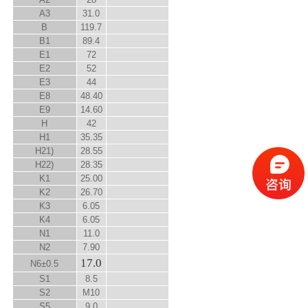
A
3
31.0
B
119.7
B
1
89.4
E
1
72
E
2
52
E
3
44
E
8
48.40
E
9
14.60
H
42
H
1
35.35
H
2
1)
28.55
H
2
2)
28.35
K
1
25.00
K
2
26.70
K
3
6.05
K
4
6.05
N
1
11.0
N
2
7.90
17.0
N
6
±0.5
S
1
8.5
S
2
M10
S
5
9.0