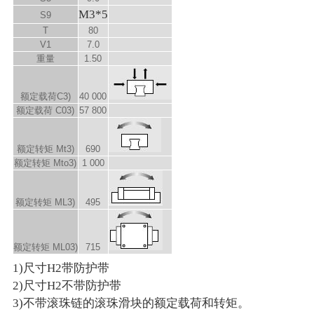
M3*5
S
9
T
80
V
1
7.0
重量
1.50
额定载荷C
3)
40 000
额定载荷 C
0
3)
57 800
额定转矩 M
t
3)
690
额定转矩 M
to
3)
1 000
额定转矩 M
L
3)
495
额定转矩 M
L0
3)
715
1)尺寸H2带防护带
2)尺寸H2不带防护带
3)不带滚珠链的滚珠滑块的额定载荷和转矩。