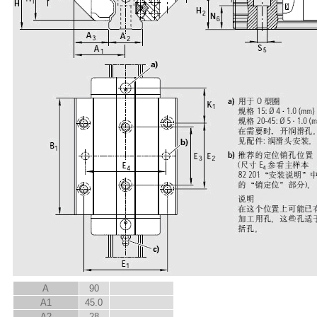
A
90
A
1
45.0
A
2
28