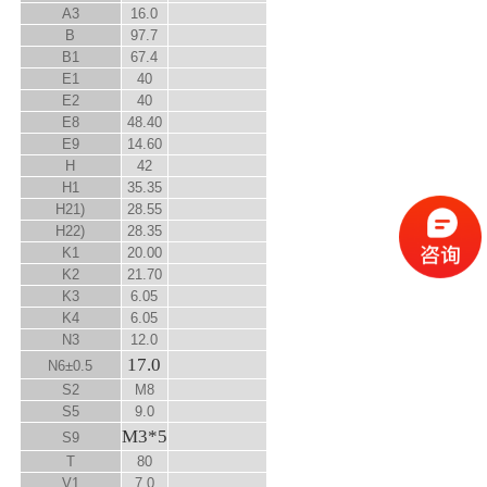
A
3
16.0
B
97.7
B
1
67.4
E
1
40
E
2
40
E
8
48.40
E
9
14.60
H
42
H
1
35.35
H
2
1)
28.55
H
2
2)
28.35
K
1
20.00
K
2
21.70
K
3
6.05
K
4
6.05
N
3
12.0
17.0
N
6
±0.5
S
2
M8
S
5
9.0
M3*5
S
9
T
80
V
1
7.0