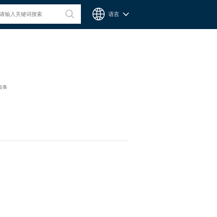
语言
台湾CPC微型滑轨
齿条
Chieftek Precision Co., Ltd. 直得科技股份有限公司簡稱cpc。
cpc注重人才在品德與技術兼備的重要性，整個核心團隊不斷研
發、製造高品質線性運動系統與零組件，創造產品永續經營與創
新。cpc 微型滑軌主要應用在精密量測、電子業、自動化產業與
半導體等，更在國際生醫科技獲得青睞與肯定。