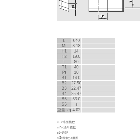
L
640
M
t
3.18
H
1
14
H
2
19.0
T
80
T
1
40
P
t
10
B
1
14.0
B
2
27.50
B
3
22.47
B
4
25.47
B
5
53.0
S
5
9
重量 kg
4.02
t
m
=端面模数
n
m
=法向模数
t
p
=齿距
0
d
=齿轮分度圆