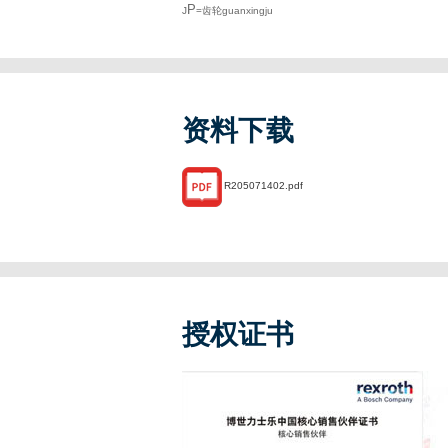
P
J
=齿轮guanxingju
资料下载
R205071402.pdf
授权证书