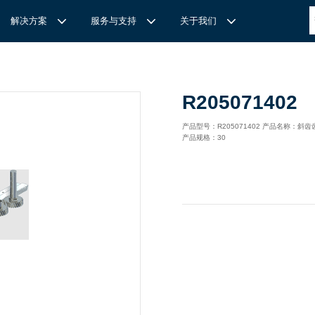
解决方案
服务与支持
关于我们
博
世力士乐-半导体工业的自动控制解决方案
全心全意
REXROTH力士乐激光切割路径测量
博世力士乐中国 | Bosch Rexroth 中国
上海瑞承动力机械有限公司
R205071402
针
对通用机床的CNC系统解决方案
力
士乐滑块导轨安装流程与关键步骤
轨
T
Ssolar轻柔、洁净、高效而理想的太阳能模块生产系统
轨
MS感应式测量系统
产品型号：R205071402 产品名称：斜齿
产品规格：30
力
士乐：总装车间自动化合作伙伴
轨滑块
电动缸选型指南
力
士乐驱动智能制造的精密力量‌——直线模组与工业机器人
化解决方案
轨滑块
高
效智能的传动与控制系统-金属切割机床
【
力士乐滚柱滑块 | 高端传动优选 尽在上海瑞承动力】
轨滑块
机床制造商 TRUMPF 选用博世力士乐的 IMS 感应式距离测量
有一批高素质，经验丰富，精通业务的销售工程师，可以
博世力士乐（Bosch Rexroth）为工业及工厂自动化、行走机
我们致力于机械自动化产品的供应,提供技术支持，是德国
系统进行激光切割。
善技术服务，必要的时候，我们还可以安排厂方的工程师
械、以及可再生能源等领域的客户提供传动、控制与移动解决方
BOSCH REXROTH/力士乐(STAR/星牌）、英国瑞诺
博
世力士乐食品与包装解决方案
力
士乐滑块——精控直线之力，定义高效传动新标准‌
导轨滑块
人员为客户解决技术上的问题，使客户对我们的产品有信
案；作为全球超过50万客户的共同选择，力士乐正不断为客户
德/RENOLD链条代理商、奇石乐Kistler代理商。主要经营范围
提供高质量的电控、液压、气动以及机电一体化元件和系统。
包括进口工业链条链轮、直线导轨滑块、轴承、丝杆螺母、直线
混凝土泵车
座/牛眼轴承
输送链的特点
运动模块、气动、液压产品,离合器等相关系列工业产品的机
构，主要服务对象是机械工业各领域的企业。
混凝土搅拌车
组/工业机器人
博
世力士乐--摊铺机和路面铣刨机
/导套
杠螺母
块配件