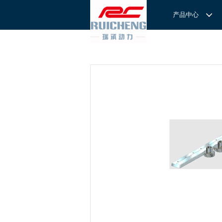
产品中心
产品中心
服务与支持
关于我们
服务
解决方案
REXROTH工厂解决方案
意见反馈
联系我们
滚轮导
REXROTH/力士乐线性产品
技术支持
关于我们
直线导
力士乐I
REXROTH丝杠螺母
样本下载
特别说明
滚珠导
力士乐
交钥匙的自动
REXROTH直线模组
滚柱导
REXROTH测量系统IMS
微型导
我们拥
提供完
REXROTH/力士乐电动缸
BSCL
和技术
心。
博世力士乐--
REXROTH/力士乐油压
传动球
雷诺德
博世力士乐--
REXROTH/力士乐伺服驱动
直线模
CPC滑块
直线轴承
ACE缓冲器
滚珠丝
RENOLD/雷诺德工业链条
导轨滑