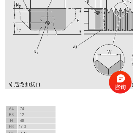
A
4
74
B
3
12
H
48
H
3
47.0