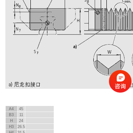
A
4
45
B
3
11
H
24
H
3
26.5
H
4
31.5