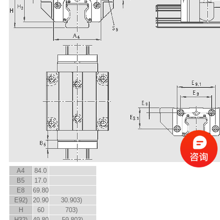
A
4
84.0
B
5
17.0
E
8
69.80
E
9
2)
20.90
30.90
3)
H
60
70
3)
H
3
2)
49.80
59.80
3)