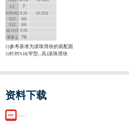
7
K
2
K
3
/K
4
2)
8.20
18.20
3)
S
12
M6
S
12
M6
油 cm
3
9.60
70
重量 g
2)参考基准为滚珠滑块的装配面
3)针对S.H(窄型...高)滚珠滑块
资料下载
R161942500.pdf