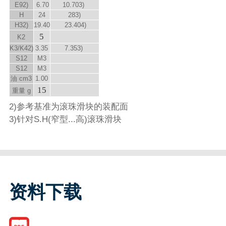
E
9
2)
6.70
10.70
3)
H
24
28
3)
H
3
2)
19.40
23.40
4)
5
K
2
K
3
/K
4
2)
3.35
7.35
3)
S
12
M3
S
12
M3
油 cm
3
1.00
15
重量 g
2)参考基准为滚珠滑块的装配面
3)针对S.H(窄型...高)滚珠滑块
资料下载