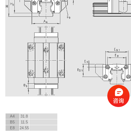
A
4
31.8
B
5
11.5
E
8
24.55