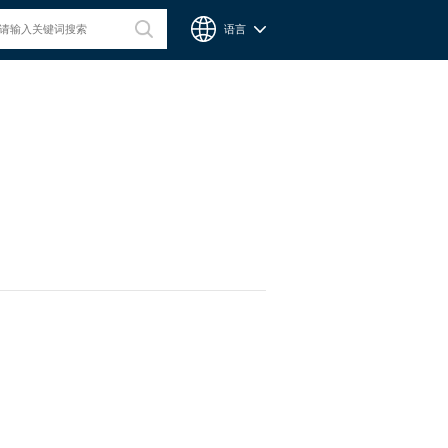
语言
台湾CPC微型滑轨
Chieftek Precision Co., Ltd. 直得科技股份有限公司簡稱cpc。
cpc注重人才在品德與技術兼備的重要性，整個核心團隊不斷研
發、製造高品質線性運動系統與零組件，創造產品永續經營與創
新。cpc 微型滑軌主要應用在精密量測、電子業、自動化產業與
半導體等，更在國際生醫科技獲得青睞與肯定。