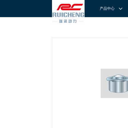
产品中心
产品中心
服务与支持
关于我们
服务
解决方案
REXROTH工厂解决方案
意见反馈
联系我们
滚轮导
REXROTH/力士乐线性产品
技术支持
关于我们
直线导
力士乐I
REXROTH丝杠螺母
样本下载
特别说明
滚珠导
力士乐
交钥匙的自动
REXROTH直线模组
滚柱导
REXROTH测量系统IMS
微型导
我们拥
提供完
REXROTH/力士乐电动缸
BSCL
和技术
心。
博世力士乐--
REXROTH/力士乐油压
传动球
雷诺德
博世力士乐--
REXROTH/力士乐伺服驱动
直线模
CPC滑块
直线轴承
ACE缓冲器
滚珠丝
RENOLD/雷诺德工业链条
导轨滑