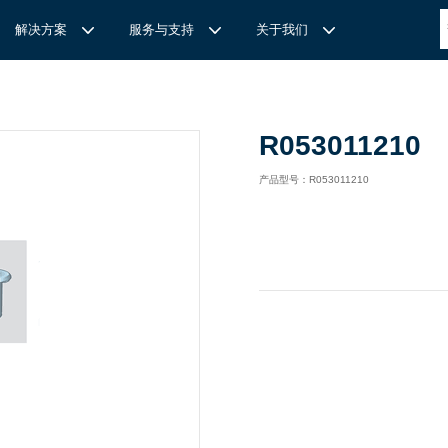
解决方案
服务与支持
关于我们
博
世力士乐-半导体工业的自动控制解决方案
全心全意
REXROTH力士乐激光切割路径测量
博世力士乐中国 | Bosch Rexroth 中国
上海瑞承动力机械有限公司
R053011210
针
对通用机床的CNC系统解决方案
力
士乐滑块导轨安装流程与关键步骤
轨
T
Ssolar轻柔、洁净、高效而理想的太阳能模块生产系统
轨
MS感应式测量系统
产品型号：R053011210
力
士乐：总装车间自动化合作伙伴
轨滑块
电动缸选型指南
力
士乐驱动智能制造的精密力量‌——直线模组与工业机器人
化解决方案
轨滑块
高
效智能的传动与控制系统-金属切割机床
【
力士乐滚柱滑块 | 高端传动优选 尽在上海瑞承动力】
轨滑块
机床制造商 TRUMPF 选用博世力士乐的 IMS 感应式距离测量
有一批高素质，经验丰富，精通业务的销售工程师，可以
博世力士乐（Bosch Rexroth）为工业及工厂自动化、行走机
我们致力于机械自动化产品的供应,提供技术支持，是德国
系统进行激光切割。
善技术服务，必要的时候，我们还可以安排厂方的工程师
械、以及可再生能源等领域的客户提供传动、控制与移动解决方
BOSCH REXROTH/力士乐(STAR/星牌）、英国瑞诺
博
世力士乐食品与包装解决方案
力
士乐滑块——精控直线之力，定义高效传动新标准‌
导轨滑块
人员为客户解决技术上的问题，使客户对我们的产品有信
案；作为全球超过50万客户的共同选择，力士乐正不断为客户
德/RENOLD链条代理商、奇石乐Kistler代理商。主要经营范围
提供高质量的电控、液压、气动以及机电一体化元件和系统。
包括进口工业链条链轮、直线导轨滑块、轴承、丝杆螺母、直线
混凝土泵车
座/牛眼轴承
输送链的特点
运动模块、气动、液压产品,离合器等相关系列工业产品的机
构，主要服务对象是机械工业各领域的企业。
混凝土搅拌车
组/工业机器人
博
世力士乐--摊铺机和路面铣刨机
/导套
杠螺母
块配件