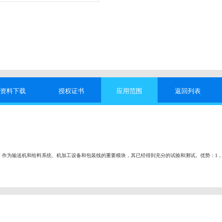
资料下载
授权证书
应用范围
返回列表
作为输送机和给料系统、机加工设备和包装线的重要模块，其已经得到充分的试验和测试。优势：1，进