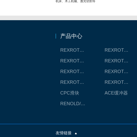
机床、木工机械、激光切割等
产品中心
REXROTH工厂解决方案
REXROTH/力士乐线性产品
REXROTH丝杠螺母
REXROTH直线模组
REXROTH测量系统IMS
REXROTH/力士乐电动缸
REXROTH/力士乐油压
REXROTH/力士乐伺服驱动
CPC滑块
ACE缓冲器
RENOLD/雷诺德工业链条
友情链接