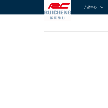
产品中心
产品中心
服务与支持
关于我们
服务
解决方案
REXROTH工厂解决方案
意见反馈
联系我们
滚轮导
REXROTH/力士乐线性产品
技术支持
关于我们
直线导
力士乐I
REXROTH丝杠螺母
样本下载
特别说明
滚珠导
力士乐
交钥匙的自动
REXROTH直线模组
滚柱导
REXROTH测量系统IMS
微型导
我们拥
提供完
REXROTH/力士乐电动缸
BSCL
和技术
心。
博世力士乐--
REXROTH/力士乐油压
传动球
雷诺德
博世力士乐--
REXROTH/力士乐伺服驱动
直线模
CPC滑块
直线轴承
ACE缓冲器
滚珠丝
RENOLD/雷诺德工业链条
导轨滑