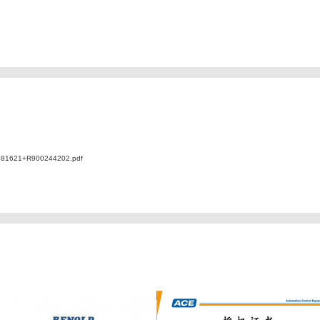
1621+R900244202.pdf