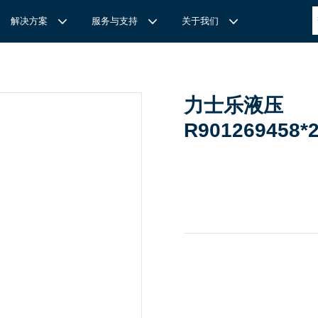
解决方案
服务与支持
关于我们
博
世力士乐-半导体工业的自动控制解决方案
全心全意
REXROTH力士乐激光切割路径测量
博世力士乐中国 | Bosch Rexroth 中国
上海瑞承动力机械有限公司
针
对通用机床的CNC系统解决方案
力士乐液压
力
士乐滑块导轨安装流程与关键步骤
轨
T
Ssolar轻柔、洁净、高效而理想的太阳能模块生产系统
轨
MS感应式测量系统
R901269458*
力
士乐：总装车间自动化合作伙伴
轨滑块
电动缸选型指南
力
士乐驱动智能制造的精密力量‌——直线模组与工业机器人
化解决方案
轨滑块
高
效智能的传动与控制系统-金属切割机床
【
力士乐滚柱滑块 | 高端传动优选 尽在上海瑞承动力】
轨滑块
机床制造商 TRUMPF 选用博世力士乐的 IMS 感应式距离测量
有一批高素质，经验丰富，精通业务的销售工程师，可以
博世力士乐（Bosch Rexroth）为工业及工厂自动化、行走机
我们致力于机械自动化产品的供应,提供技术支持，是德国
系统进行激光切割。
善技术服务，必要的时候，我们还可以安排厂方的工程师
械、以及可再生能源等领域的客户提供传动、控制与移动解决方
BOSCH REXROTH/力士乐(STAR/星牌）、英国瑞诺
博
世力士乐食品与包装解决方案
力
士乐滑块——精控直线之力，定义高效传动新标准‌
导轨滑块
人员为客户解决技术上的问题，使客户对我们的产品有信
案；作为全球超过50万客户的共同选择，力士乐正不断为客户
德/RENOLD链条代理商、奇石乐Kistler代理商。主要经营范围
提供高质量的电控、液压、气动以及机电一体化元件和系统。
包括进口工业链条链轮、直线导轨滑块、轴承、丝杆螺母、直线
混凝土泵车
座/牛眼轴承
输送链的特点
运动模块、气动、液压产品,离合器等相关系列工业产品的机
构，主要服务对象是机械工业各领域的企业。
混凝土搅拌车
组/工业机器人
博
世力士乐--摊铺机和路面铣刨机
/导套
杠螺母
块配件