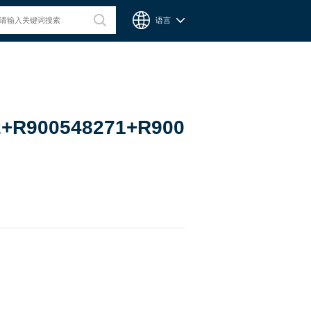
语言
台湾CPC微型滑轨
2+R900548271+R900481621+R900
Chieftek Precision Co., Ltd. 直得科技股份有限公司簡稱cpc。
cpc注重人才在品德與技術兼備的重要性，整個核心團隊不斷研
發、製造高品質線性運動系統與零組件，創造產品永續經營與創
新。cpc 微型滑軌主要應用在精密量測、電子業、自動化產業與
半導體等，更在國際生醫科技獲得青睞與肯定。