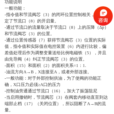
功能说明
一般功能：
-指令值和节流阀芯（3）的闭环位置控制相关，因此确
定了节流口（8）的开启量。
-通过节流口的流量取决于节流口（8）上的压降（Δp）
和节流阀芯（3）的位置。
-通过位置传感器（7）获得节流阀芯（3）位置的实际
值，指令值和实际值在电控装置（6）内进行比较，偏
差值处理后作为调整变量送给比例电磁铁（5），并且
由先导阀（4）纠正节流阀芯（3）的位置。
-面积（15）和面积（2）的面积关系=1：1.
-油流方向A→B，X连接至A，或者外部连接。
-一般功能：对于外部控制供油，为了使阀的功能正
确，X口压力必须≥A口的压力
-控制油旁通通过节流口（16），加大了振荡阻尼
-当启用撤销时，节流阀芯（3）在阀套内移动直至到达
端部止档（17）（关闭位置），所以阻断了A→B的流
量。