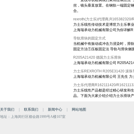
直线导轨粗调我们采用拉钢丝法 ，在
丝，镜头垂直放置。在钢轨一端固定
合。
rexroth(力士乐)代理商,R16538232
力士乐线性传动技术是博世力士乐事业群
上海瑞承动力机械有限公司为你详解R
导轨滑块的固定方式
当机械中有振动或冲击力浸染时，滑
固定方法①压板固定法 导轨与滑块侧
R205A21420 德国力士乐滑块
上海瑞承动力机械有限公司 R205A21
力士乐REXROTH R205E31420 滚
上海瑞承动力机械有限公司 王先生 力士乐R
力士乐代理商R162111420/R16211132
力士乐线性产品都是经过精心研发和生
品。下面为大家介绍介绍力士乐滑块
关于我们
|
联系我们
|
新闻中心
|
网站地图
地址：上海闵行区都会路1999号A楼107室