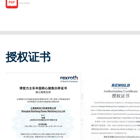
IndraDrive HCT/HCQ.pdf
授权证书