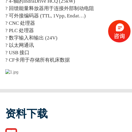
?
4-
轴的
IndraDrive HCQ (25kW)
?
回馈能量释放器用于连接外部制动电阻
?
可外接编码器
(TTL, 1Vpp, Endat…)
?
CNC
处理器
?
PLC
处理器
?
数字输入和输出
(24V)
?
以太网通讯
?
USB
接口
?
CF
卡用于存储所有机床数据
资料下载